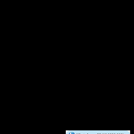
또한 0.6-0.8mm 펠릿 생산에는 크럼블러를 사용하며 새
우 사료 펠릿 크럼블러는 더 미세한 라인을 가지고 있습
니다.
자세히 살펴보기 →
새우 사료 펠렛 생산용 보조 장비
- 리치 머신 - Richi Machinery
보조 장비와 새우 사료 펠렛 기계는 함께 새우 사료 펠렛 공
장을 형성하여 새우 사료의 효율적인 생산을 완료합니다.