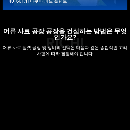
40-60T/H 아쿠아 피드 플랜트
어류 사료 공장 공장을 건설하는 방법은 무엇
인가요?
어류 사료 펠렛 공장 및 장비의 선택은 다음과 같은 종합적인 고려
사항에 따라 결정해야 합니다:
사료 공급 요구 또는 사료 판매 요구
우리는 많은 어류 사료 공장을 건설했으며 대부
분의 고객은 판매용 어류를 생산하고 소수의 고
객은 직접 사용하기 위해 어류를 생산합니다. 두
목적 모두 생산하려는 어류 사료의 유형, 크기 및
수요를 결정해야 올바른 어류 사료 펠릿 플랜트