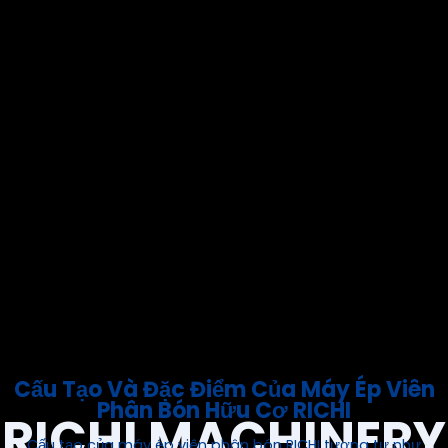
hữu cơ thành phẩm được xả ra từ cửa xả. Trong sản
xuất thực tế, máy ép viên phân bón hữu cơ là thiết
bị chính của dây chuyền sản xuất và là máy chủ
chốt của bộ phận ép viên, thường được kết nối với
thiết bị vận chuyển và thiết bị phụ trợ như băng tải
trục vít để đạt được quá trình ép viên tự động.
Chúng tôi có thể cung cấp cho khách hàng máy ép
viên phân bón, dây chuyền và thiết bị sản xuất phân
bón hữu cơ, các giải pháp sản xuất phân bón hữu
cơ, v.v. Hãy liên hệ với chúng tôi để sở hữu máy ép
viên phân bón hữu cơ của riêng bạn.
Liên Hệ Với Chúng Tôi
Cấu Tạo Và Đặc Điểm Của Máy Ép Viên
Phân Bón Hữu Cơ RICHI
Cấu tạo của máy ép viên phân bón RICHI tương tự như