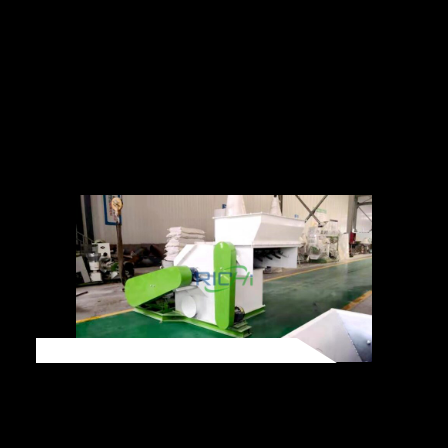
cơ nổ.
Thiết bị chính
máy tiện
Công Nghệ Mài
Phân bón hữu cơ sau khi ủ sẽ được nghiền