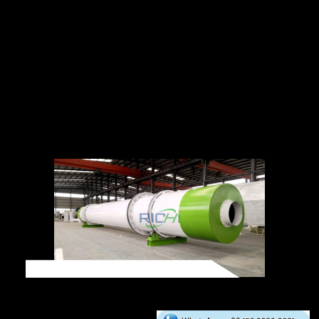
thành bột; phân bón hữu cơ dạng bột có thể
sử dụng trực tiếp hoặc có thể ép viên rồi mới
sử dụng, tùy theo nhu cầu cụ thể.
Thiết bị chính
máy nghiền phân bón hữu cơ
Quy Trình Sấy Khô