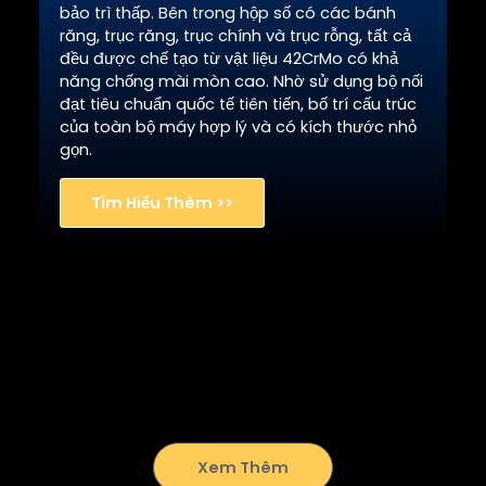
bảo trì thấp. Bên trong hộp số có các bánh
răng, trục răng, trục chính và trục rỗng, tất cả
đều được chế tạo từ vật liệu 42CrMo có khả
năng chống mài mòn cao. Nhờ sử dụng bộ nối
đạt tiêu chuẩn quốc tế tiên tiến, bố trí cấu trúc
của toàn bộ máy hợp lý và có kích thước nhỏ
gọn.
Tìm Hiểu Thêm >>
Những Ưu Điểm Khác Về Màn Hình
Ngoài các bộ phận nêu trên, máy ép viên phân bón RICHI
còn được trang bị nhiều chi tiết nhằm nâng cao hiệu
suất, chất lượng và tính tiện dụng, chẳng hạn như chốt
an toàn để bảo vệ máy khỏi tình trạng quá tải, nắp cửa
bằng thép không gỉ bền bỉ, v.v.
Xem Thêm