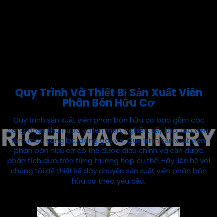
năm. Với việc ứng dụng ngày càng rộng rãi của
phân bón hữu cơ dạng viên, điều này có thể mang
lại lợi nhuận cao cho các nhà đầu tư.
Khám phá thêm
Quy Trình Và Thiết Bị Sản Xuất Viên
Phân Bón Hữu Cơ
Quy trình sản xuất viên phân bón hữu cơ bao gồm các
công đoạn khử nước và lên men, nghiền, sấy khô, tạo viên,
làm mát, sàng lọc, đóng gói, v.v. Quy trình sản xuất viên
phân bón hữu cơ có thể được điều chỉnh và cần được
phân tích dựa trên từng trường hợp cụ thể. Hãy liên hệ với
chúng tôi để thiết kế dây chuyền sản xuất viên phân bón
hữu cơ theo yêu cầu.