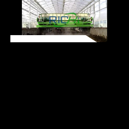
Quá Trình Khử Nước Và Lên
Men
Quá trình sấy khô và lên men là những bước
cần thiết trong quy trình tạo hạt phân bón hữu
cơ, đồng thời cũng là một trong những điểm
khác biệt chính so với các quy trình tạo hạt từ
sinh khối hoặc thức ăn chăn nuôi khác. Quá
trình lên men không chỉ giúp nâng cao độ phì
nhiêu của phân bón mà còn tiêu diệt hiệu quả
vi khuẩn và trứng gây hại. Máy đảo đống được
sử dụng trong quá trình ủ phân động, giúp
cung cấp oxy cho quá trình lên men đồng thời
ngăn ngừa sự hình thành khí độc hại và nguy