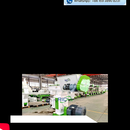
Phân bón hữu cơ thường có hàm lượng nước
cao và có thể được sấy khô trong máy sấy
trước khi tạo hạt. Công ty RICHI Machinery
cung cấp máy sấy quay ngang, có thể sấy
khô hiệu quả bột phân bón hữu cơ.
Thiết bị chính
máy sấy phân bón hữu cơ