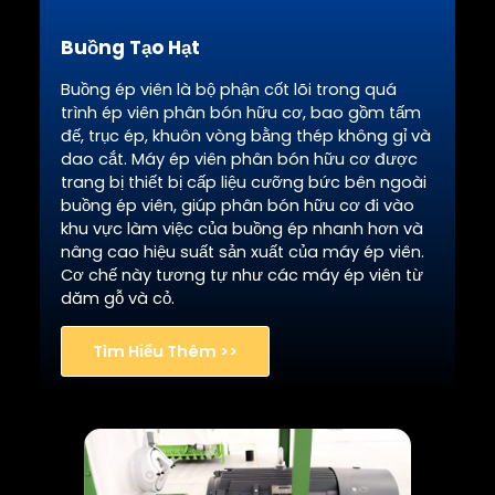
Buồng Tạo Hạt
Buồng ép viên là bộ phận cốt lõi trong quá
trình ép viên phân bón hữu cơ, bao gồm tấm
đế, trục ép, khuôn vòng bằng thép không gỉ và
dao cắt. Máy ép viên phân bón hữu cơ được
trang bị thiết bị cấp liệu cưỡng bức bên ngoài
buồng ép viên, giúp phân bón hữu cơ đi vào
khu vực làm việc của buồng ép nhanh hơn và
nâng cao hiệu suất sản xuất của máy ép viên.
Cơ chế này tương tự như các máy ép viên từ
dăm gỗ và cỏ.
Tìm Hiểu Thêm >>