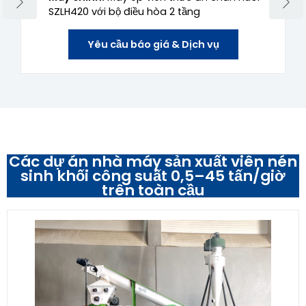
SZLH420 với bộ điều hòa 2 tầng
Yêu cầu báo giá & Dịch vụ
Các dự án nhà máy sản xuất viên nén
sinh khối công suất 0,5–45 tấn/giờ
trên toàn cầu