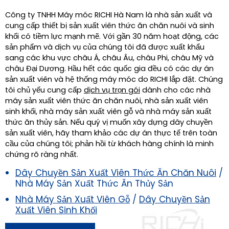
Công ty TNHH Máy móc RICHI Hà Nam là nhà sản xuất và
cung cấp thiết bị sản xuất viên thức ăn chăn nuôi và sinh
khối có tiềm lực mạnh mẽ. Với gần 30 năm hoạt động, các
sản phẩm và dịch vụ của chúng tôi đã được xuất khẩu
sang các khu vực châu Á, châu Âu, châu Phi, châu Mỹ và
châu Đại Dương. Hầu hết các quốc gia đều có các dự án
sản xuất viên và hệ thống máy móc do RICHI lắp đặt. Chúng
tôi chủ yếu cung cấp
dịch vụ trọn gói
dành cho các nhà
máy sản xuất viên thức ăn chăn nuôi, nhà sản xuất viên
sinh khối, nhà máy sản xuất viên gỗ và nhà máy sản xuất
thức ăn thủy sản. Nếu quý vị muốn xây dựng dây chuyền
sản xuất viên, hãy tham khảo các dự án thực tế trên toàn
cầu của chúng tôi; phản hồi từ khách hàng chính là minh
chứng rõ ràng nhất.
Dây Chuyền Sản Xuất Viên Thức Ăn Chăn Nuôi
/
Nhà Máy Sản Xuất Thức Ăn Thủy Sản
Nhà Máy Sản Xuất Viên Gỗ
/
Dây Chuyền Sản
Xuất Viên Sinh Khối