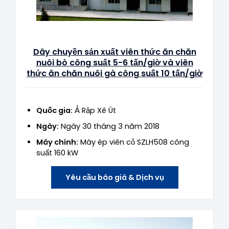
Dây chuyền sản xuất viên thức ăn chăn
nuôi bò công suất 5-6 tấn/giờ và viên
thức ăn chăn nuôi gà công suất 10 tấn/giờ
Quốc gia:
Ả Rập Xê Út
Ngày:
Ngày 30 tháng 3 năm 2018
Máy chính:
Máy ép viên cỏ SZLH508 công
suất 160 kW
Yêu cầu báo giá & Dịch vụ