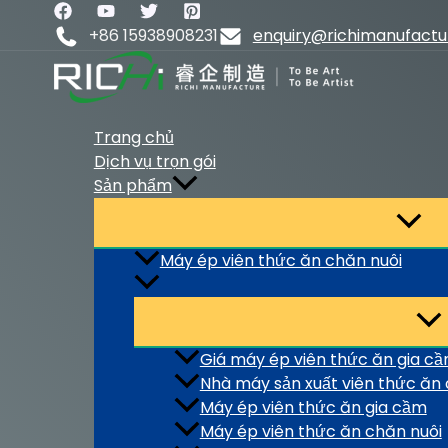
Nhảy
tới
+86 15938908231
enquiry@richimanufact
nội
dung
Trang chủ
Dịch vụ trọn gói
Sản phẩm
Máy ép viên thức ăn chăn nuôi
Giá máy ép viên thức ăn gia c
Nhà máy sản xuất viên thức ăn 
Máy ép viên thức ăn gia cầm
Máy ép viên thức ăn chăn nuôi