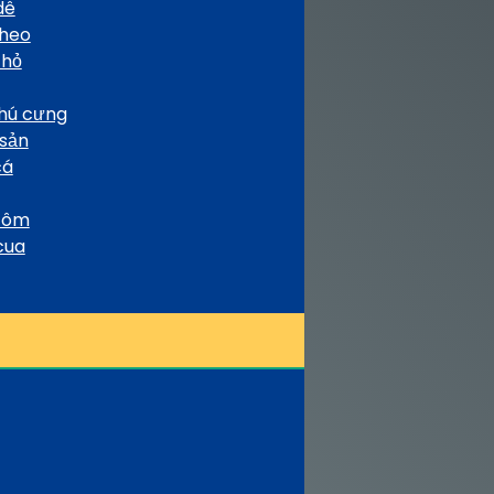
dê
 heo
thỏ
thú cưng
 sản
cá
 tôm
cua