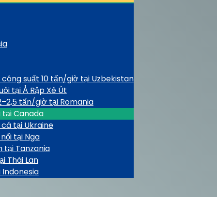
ia
công suất 10 tấn/giờ tại Uzbekistan
ôi tại Ả Rập Xê Út
2–2,5 tấn/giờ tại Romania
i tại Canada
cá tại Ukraine
nổi tại Nga
 tại Tanzania
i Thái Lan
i Indonesia