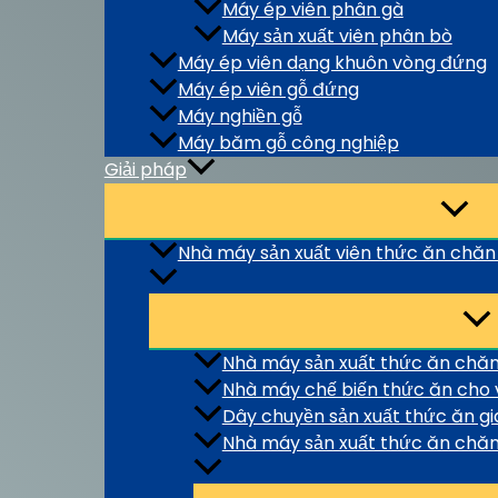
Máy ép viên phân gà
Máy sản xuất viên phân bò
Máy ép viên dạng khuôn vòng đứng
Máy ép viên gỗ đứng
Máy nghiền gỗ
Máy băm gỗ công nghiệp
Giải pháp
Nhà máy sản xuất viên thức ăn chăn
Nhà máy sản xuất thức ăn chăn
Nhà máy chế biến thức ăn cho v
Dây chuyền sản xuất thức ăn g
Nhà máy sản xuất thức ăn chăn