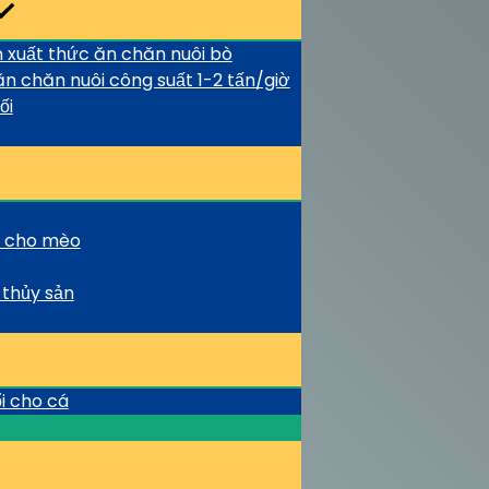
xuất thức ăn chăn nuôi bò
ăn chăn nuôi công suất 1-2 tấn/giờ
ối
h cho mèo
 thủy sản
i cho cá