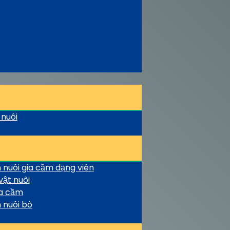
 nuôi
 nuôi gia cầm dạng viên
ật nuôi
ia cầm
 nuôi bò