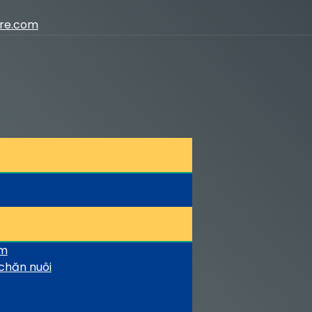
ure.com
ầm
chăn nuôi