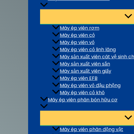
Máy ép viên rơm
Máy ép viên cỏ
Máy ép viên vỏ
Máy ép viên cỏ linh lăng
Máy sản xuất viên cát vệ sinh 
Máy sản xuất viên sắn
Máy sản xuất viên giấy
Máy ép viên EFB
Máy ép viên vỏ đậu phộng
Máy ép viên cỏ khô
Máy ép viên phân bón hữu cơ
Máy ép viên phân động vật