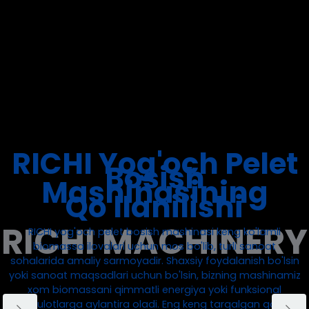
ushbu afzalliklari mijozlarga past
ekspluatatsiya xarajatlari bilan ishonchli va
uzoq muddatli pelet ishlab chiqarishni
amalga oshirishga yordam beradi.
RICHI Yog'och Pelet
Bosish
Mashinasining
Qo'llanilishi
RICHI yog'och pelet bosish mashinasi keng ko'lamli
biomassa ilovalari uchun mos bo'lib, turli sanoat
sohalarida amaliy sarmoyadir. Shaxsiy foydalanish bo'lsin
yoki sanoat maqsadlari uchun bo'lsin, bizning mashinamiz
xom biomassani qimmatli energiya yoki funksional
mahsulotlarga aylantira oladi. Eng keng tarqalgan qo'llash