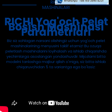
RICHI
MASHINALARI
RICHI Yog'och Pelet
Bosish Mashinasi
Parametrlari
Biz siz xohlagan narsani olishingiz uchun yog'och pelet
mashinalarining menyusini taklif etamiz! Bu ozuqa
peletlash mashinalarini loyihalash va ishlab chiqarishda
yechimlarga asoslangan yondashuvdir. Mijozlarni bitta
modelni tanlashga majbur qilish o'rniga, siz bitta ishlab
chiqaruvchidan 5 ta variantga ega bo'lasiz:
Model
MZLH320
MZLH320
MZLH420
MZLH52
Chiqish
1-2T\H
3-4T\H
8-12T\H
10-18T\
(t/h)
Asosiy
motor
22 kVt
37 kVt
110 kVt
160 kVt
quvvati