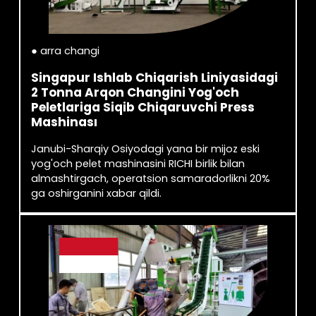
● arra changi
Singapur Ishlab Chiqarish Liniyasidagi
2 Tonna Arqon Changini Yog'och
Peletlariga Siqib Chiqaruvchi Press
Mashinası
Janubi-Sharqiy Osiyodagi yana bir mijoz eski
yog'och pelet mashinasini RICHI birlik bilan
almashtirgach, operatsion samaradorlikni 20%
ga oshirganini xabar qildi.