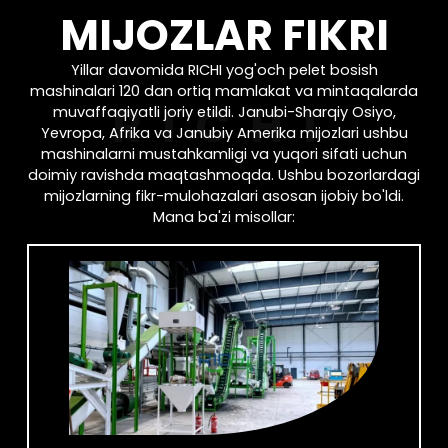
MIJOZLAR FIKRI
Yillar davomida RICHI yog'och pelet bosish
mashinalari 120 dan ortiq mamlakat va mintaqalarda
muvaffaqiyatli joriy etildi. Janubi-Sharqiy Osiyo,
Yevropa, Afrika va Janubiy Amerika mijozlari ushbu
mashinalarni mustahkamligi va yuqori sifati uchun
doimiy ravishda maqtashmoqda. Ushbu bozorlardagi
mijozlarning fikr-mulohazalari asosan ijobiy bo'ldi.
Mana ba'zi misollar: