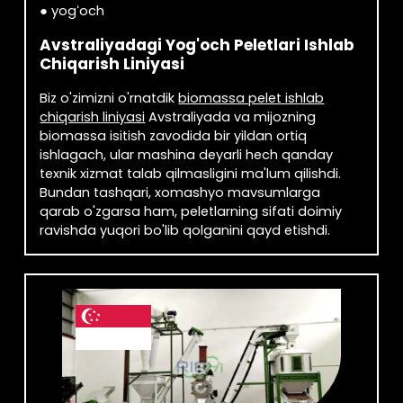
● yogʻoch
Avstraliyadagi Yog'och Peletlari Ishlab
Chiqarish Liniyasi
Biz o'zimizni o'rnatdik
biomassa pelet ishlab
chiqarish liniyasi
Avstraliyada va mijozning
biomassa isitish zavodida bir yildan ortiq
ishlagach, ular mashina deyarli hech qanday
texnik xizmat talab qilmasligini ma'lum qilishdi.
Bundan tashqari, xomashyo mavsumlarga
qarab o'zgarsa ham, peletlarning sifati doimiy
ravishda yuqori bo'lib qolganini qayd etishdi.