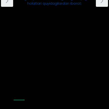
holatlari quyidagilardan iborat:
Biomassa Yoqilg'i Ishlab Chiqarish
Odatda, biz sozlaymiz
qushlar uchun pelet