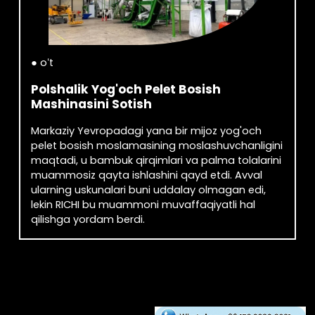
● oʻt
Polshalik Yog'och Pelet Bosish
Mashinasini Sotish
Markaziy Yevropadagi yana bir mijoz yog'och
pelet bosish moslamasining moslashuvchanligini
maqtadi, u bambuk qirqimlari va palma tolalarini
muammosiz qayta ishlashini qayd etdi. Avval
ularning uskunalari buni uddalay olmagan edi,
lekin RICHI bu muammoni muvaffaqiyatli hal
qilishga yordam berdi.
Boshqalarni kashf eting →