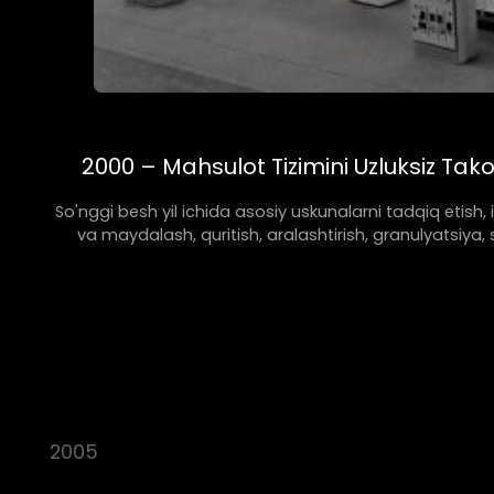
2000 – Mahsulot Tizimini Uzluksiz Tako
So'nggi besh yil ichida asosiy uskunalarni tadqiq etish,
va maydalash, quritish, aralashtirish, granulyatsiy
2005