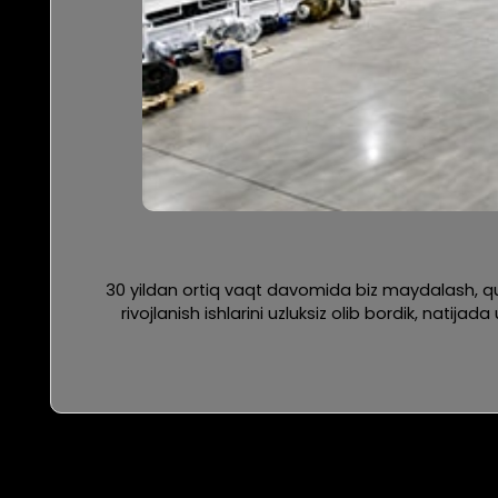
30 yildan ortiq vaqt davomida biz maydalash, quri
rivojlanish ishlarini uzluksiz olib bordik, nati