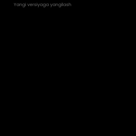
Yangi versiyaga yangilash
Patent tadqi
Biz doimiy ravishda texnologik innovatsiya va sifat bos
kiritamiz hamda keng qamrovli texnologik tadqiqot va r
qat'iy ishlab chiqarish boshqaruvi 