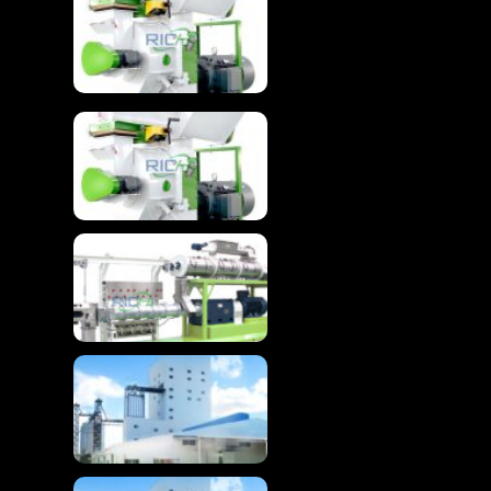
Rivojlangan biomassa
peletlash uchun
yog'och granulyatori
mashinasi
Yog'och granulyatori
mashinasi yog'och
peletlari uchun
Rivojlangan suzuvchi
baliq yem ekstruder
mashinasi
Yuqori samarali tovuq
yem ishlab chiqarish
liniyasi