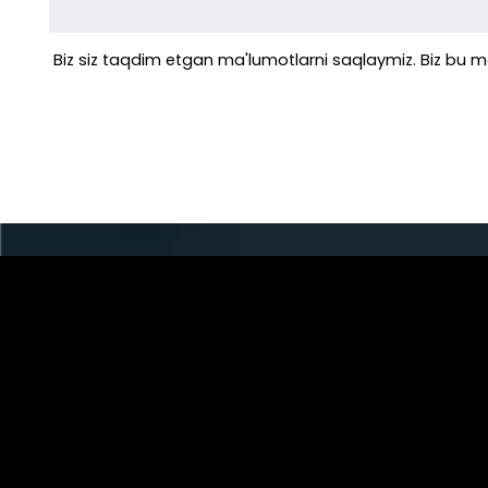
Biz siz taqdim etgan ma'lumotlarni saqlaymiz. Biz bu m
Manzil: Xingda chorrahasini
Road va Hongyuan Road, Wuzhi, Jiaozuo sha