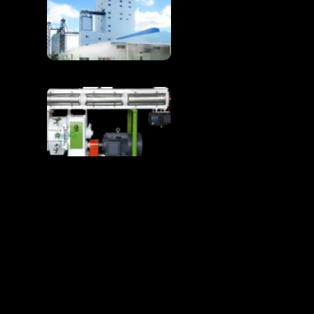
To'liq 1–100 t/soat
quvvatli tovuq yemi
ishlab chiqarish liniyasi
Tovuq yem ishlab
chiqarish liniyasi
xomashyo moddalarni
yuqori sifatli
parrandachilik yemi­ga
aylantiradi
RICHI MA