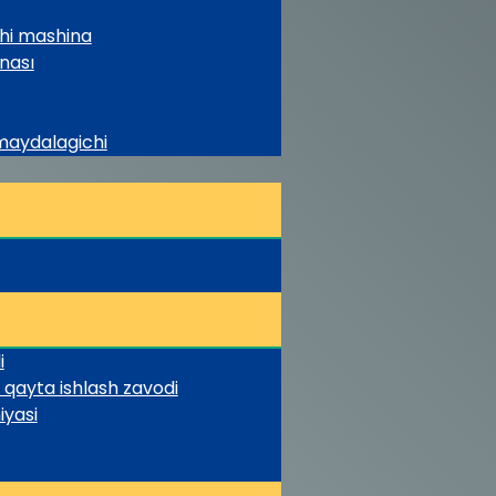
chi mashina
nası
 maydalagichi
i
 qayta ishlash zavodi
iyasi