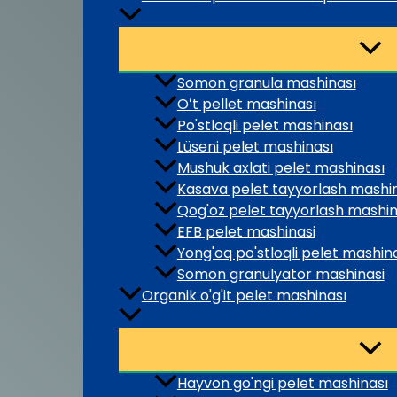
Somon granula mashinası
Oʻt pellet mashinası
Po'stloqli pelet mashinası
Lüseni pelet mashinası
Mushuk axlati pelet mashinası
Kasava pelet tayyorlash mashin
Qog'oz pelet tayyorlash mashin
EFB pelet mashinasi
Yong'oq po'stloqli pelet mashin
Somon granulyator mashinasi
Organik o'g'it pelet mashinası
Hayvon go'ngi pelet mashinası