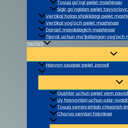
Tovuq go'ngi pelet mashinası
Sigir go'ngidan pelet tayyorlov
Vertikal halqa shaklidagi pelet mashi
Vertikal yog'och pelet mashinasi
Daraxt maydalagich mashinasi
Tijorat uchun mo'ljallangan yog'och
Yechim
Hayvon ozuqasi pelet zavodi
Qushlar uchun pelet yem zavod
Uy hayvonlari uchun oziq-ovqat
Tovuq yemini ishlab chiqarish lin
Chorva yemlari fabrikasi