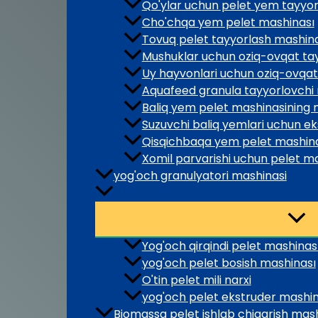
Qo'ylar uchun pelet yem tayyo
Cho'chqa yem pelet mashinası
Tovuq pelet tayyorlash mashina
Mushuklar uchun oziq-ovqat ta
Uy hayvonlari uchun oziq-ovqat
Aquafeed granula tayyorlovchi
Baliq yem pelet mashinasining n
Suzuvchi baliq yemlari uchun e
Qisqichbaqa yem pelet mashin
Xomil parvarishi uchun pelet m
yog'och granulyatori mashinasi
Yog'och qirqindi pelet mashinas
yog'och pelet bosish mashinası
O'tin pelet mili narxi
yog'och pelet ekstruder mashin
Biomassa pelet ishlab chiqarish mash