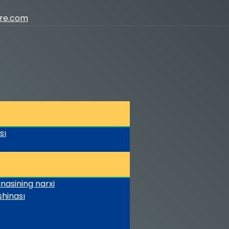
ure.com
sı
asining narxi
hinası