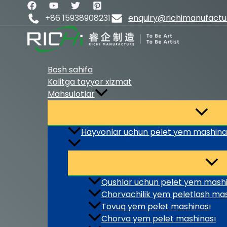
Skip
to
+86 15938908231
enquiry@richimanufact
content
Bosh sahifa
Kalitga tayyor xizmat
Mahsulotlar
Hayvonlar uchun pelet yem mashina
Qushlar uchun pelet yem mashin
Chorvachilik yem peletlash mas
Tovuq yem pelet mashinası
Chorva yem pelet mashinası