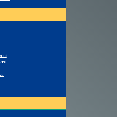
asi
asi
ası