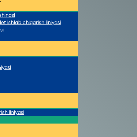
hinasi
t ishlab chiqarish liniyasi
si
i
iyasi
sh liniyasi