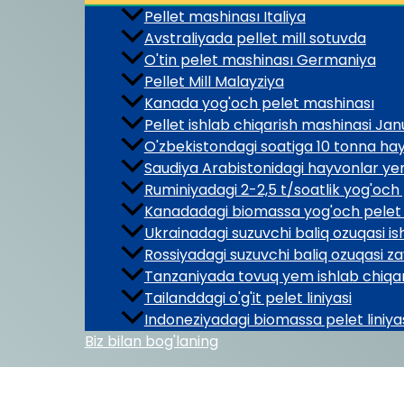
Pellet mashinası Italiya
Avstraliyada pellet mill sotuvda
O'tin pelet mashinası Germaniya
Pellet Mill Malayziya
Kanada yog'och pelet mashinası
Pellet ishlab chiqarish mashinasi Jan
O'zbekistondagi soatiga 10 tonna hay
Saudiya Arabistonidagi hayvonlar yem 
Ruminiyadagi 2-2,5 t/soatlik yog'och
Kanadadagi biomassa yog'och pelet l
Ukrainadagi suzuvchi baliq ozuqasi ish
Rossiyadagi suzuvchi baliq ozuqasi za
Tanzaniyada tovuq yem ishlab chiqari
Tailanddagi o'g'it pelet liniyasi
Indoneziyadagi biomassa pelet liniya
Biz bilan bog'laning