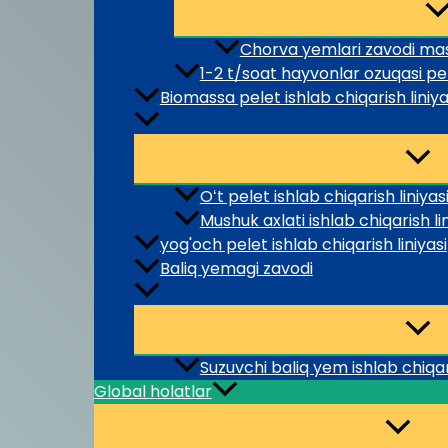
Chorva yemlari zavodi mas
1-2 t/soat hayvonlar ozuqasi pele
Biomassa pelet ishlab chiqarish liniya
Oʻt pelet ishlab chiqarish liniyas
Mushuk axlati ishlab chiqarish lin
yog'och pelet ishlab chiqarish liniyasi
Baliq yemagi zavodi
Suzuvchi baliq yem ishlab chiqari
Global holatlar