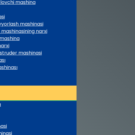
rlovchi mashina
si
yyorlash mashinasi
 mashinasining narxi
 mashina
arxi
kstruder mashinasi
ası
ashinası
ı
asi
inasi