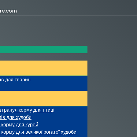
ure.com
ів для тварин
 гранул корму для птиці
ів для худоби
 корму для курей
корму для великої рогатої худоби