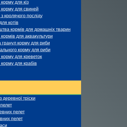
корму для кіз
 корму для свиней
з кролячого посліду
ля котів
цтва кормів для домашніх тварин
кормів для аквакультури
 гранул корму для риби
ального корму для риби
корму для креветок
корму для крабів
 деревної тріски
 пелет
евних пелет
вних пелет
маси