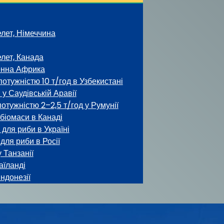
лет, Німеччина
лет, Канада
енна Африка
отужністю 10 т/год в Узбекистані
 у Саудівській Аравії
отужністю 2–2,5 т/год у Румунії
 біомаси в Канаді
для риби в Україні
для риби в Росії
 Танзанії
аїланді
Індонезії