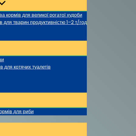
 кормів для великої рогатої худоби
в для тварин продуктивністю 1–2 т/год
ви
в для котячих туалетів
ормів для риби