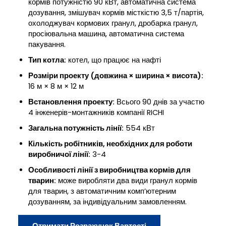
кормів потужністю 90 кВт, автоматична система
дозування, змішувач кормів місткістю 3,5 т/партія,
охолоджувач кормових гранул, дробарка гранул,
просіювальна машина, автоматична система
пакування.
Тип котла:
котел, що працює на нафті
Розміри проекту (довжина × ширина × висота):
16 м × 8 м × 12 м
Встановлення проекту:
Всього 90 днів за участю
4 інженерів-монтажників компанії RICHI
Загальна потужність лінії:
554 кВт
Кількість робітників, необхідних для роботи
виробничої лінії:
3-4
Особливості лінії з виробництва кормів для
тварин:
може виробляти два види гранул кормів
для тварин, з автоматичним комп’ютерним
дозуванням, за індивідуальним замовленням.
Отримати Розрахунок Вартості