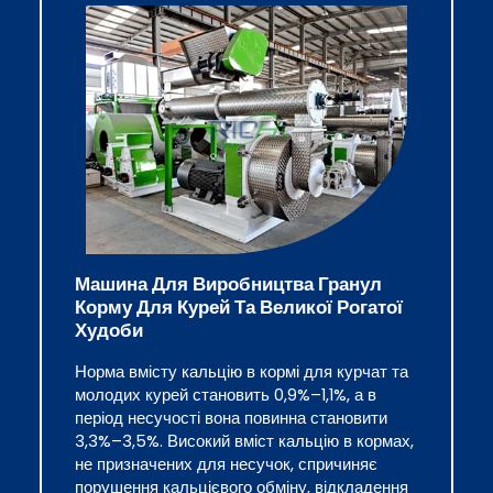
Машина Для Виробництва Гранул
Корму Для Курей Та Великої Рогатої
Худоби
Норма вмісту кальцію в кормі для курчат та
молодих курей становить 0,9%–1,1%, а в
період несучості вона повинна становити
3,3%–3,5%. Високий вміст кальцію в кормах,
не призначених для несучок, спричиняє
порушення кальцієвого обміну, відкладення