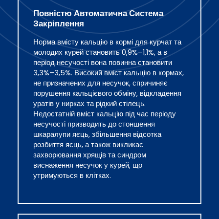
Повністю Автоматична Система
Закріплення
Норма вмісту кальцію в кормі для курчат та
молодих курей становить 0,9%–1,1%, а в
період несучості вона повинна становити
3,3%–3,5%. Високий вміст кальцію в кормах,
не призначених для несучок, спричиняє
порушення кальцієвого обміну, відкладення
уратів у нирках та рідкий стілець.
Недостатній вміст кальцію під час періоду
несучості призводить до стоншення
шкаралупи яєць, збільшення відсотка
розбиття яєць, а також викликає
захворювання хрящів та синдром
виснаження несучок у курей, що
утримуються в клітках.