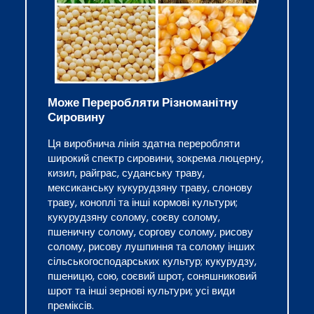
Може Переробляти Різноманітну
Сировину
Ця виробнича лінія здатна переробляти
широкий спектр сировини, зокрема люцерну,
кизил, райграс, суданську траву,
мексиканську кукурудзяну траву, слонову
траву, коноплі та інші кормові культури;
кукурудзяну солому, соєву солому,
пшеничну солому, соргову солому, рисову
солому, рисову лушпиння та солому інших
сільськогосподарських культур; кукурудзу,
пшеницю, сою, соєвий шрот, соняшниковий
шрот та інші зернові культури; усі види
преміксів.