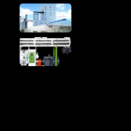
Komple 1-100T / H
Tavuk Yemi Üretim
Hattı
Tavuk Yemi Üretim
Hattı Hammaddeleri
Premium Kanatlı
Yemine Dönüştürüyor
RICHI Ü