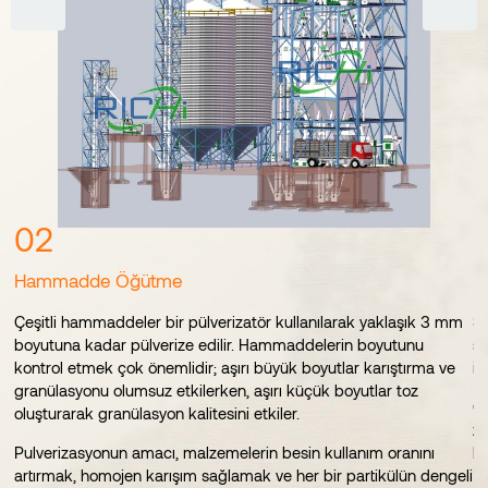
02
Hammadde Öğütme
K
en
Çeşitli hammaddeler bir pülverizatör kullanılarak yaklaşık 3 mm
Sı
boyutuna kadar pülverize edilir. Hammaddelerin boyutunu
s
kontrol etmek çok önemlidir; aşırı büyük boyutlar karıştırma ve
iç
granülasyonu olumsuz etkilerken, aşırı küçük boyutlar toz
Ço
e
oluşturarak granülasyon kalitesini etkiler.
zo
Pulverizasyonun amacı, malzemelerin besin kullanım oranını
ka
artırmak, homojen karışım sağlamak ve her bir partikülün dengeli