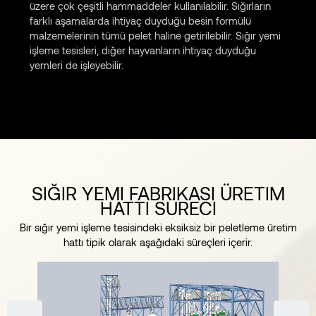
üzere çok çeşitli hammaddeler kullanılabilir. Sığırların
farklı aşamalarda ihtiyaç duyduğu besin formülü
malzemelerinin tümü pelet haline getirilebilir. Sığır yemi
işleme tesisleri, diğer hayvanların ihtiyaç duyduğu
yemleri de işleyebilir.
SIĞIR YEMI FABRIKASI ÜRETIM
HATTI SÜRECI
Bir sığır yemi işleme tesisindeki eksiksiz bir peletleme üretim
hattı tipik olarak aşağıdaki süreçleri içerir.