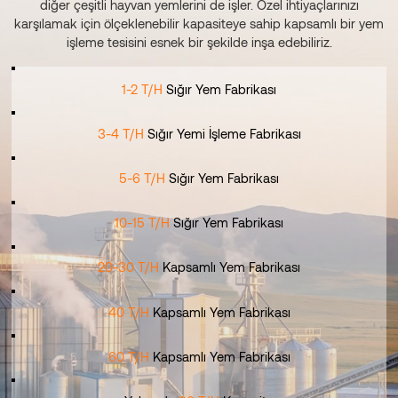
diğer çeşitli hayvan yemlerini de işler. Özel ihtiyaçlarınızı
karşılamak için ölçeklenebilir kapasiteye sahip kapsamlı bir yem
işleme tesisini esnek bir şekilde inşa edebiliriz.
1-2 T/H
Sığır Yem Fabrikası
3-4 T/H
Sığır Yemi İşleme Fabrikası
5-6 T/H
Sığır Yem Fabrikası
10-15 T/H
Sığır Yem Fabrikası
20-30 T/H
Kapsamlı Yem Fabrikası
40 T/H
Kapsamlı Yem Fabrikası
60 T/H
Kapsamlı Yem Fabrikası