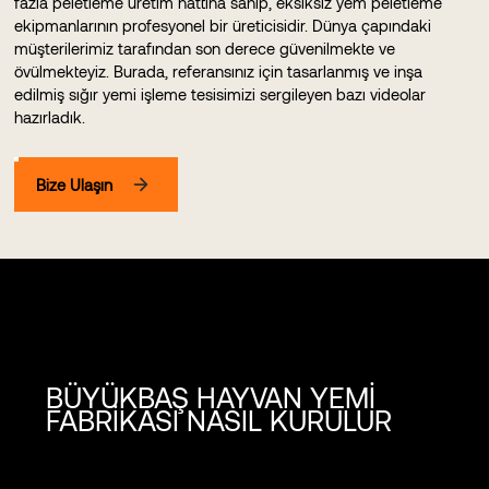
fazla peletleme üretim hattına sahip, eksiksiz yem peletleme
ekipmanlarının profesyonel bir üreticisidir. Dünya çapındaki
müşterilerimiz tarafından son derece güvenilmekte ve
övülmekteyiz. Burada, referansınız için tasarlanmış ve inşa
edilmiş sığır yemi işleme tesisimizi sergileyen bazı videolar
hazırladık.
Bize Ulaşın
BÜYÜKBAŞ HAYVAN YEMİ
FABRİKASI NASIL KURULUR