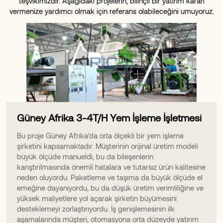
teşvikimizdir. Aşağıdaki projelerin, bilinçli bir yatırım kararı
vermenize yardımcı olmak için referans olabileceğini umuyoruz.
Güney Afrika 3-4T/H Yem İşleme İşletmesi
Bu proje Güney Afrika'da orta ölçekli bir yem işleme
şirketini kapsamaktadır. Müşterinin orijinal üretim modeli
büyük ölçüde manueldi, bu da bileşenlerin
karıştırılmasında önemli hatalara ve tutarsız ürün kalitesine
neden oluyordu. Paketleme ve taşıma da büyük ölçüde el
emeğine dayanıyordu, bu da düşük üretim verimliliğine ve
yüksek maliyetlere yol açarak şirketin büyümesini
desteklemeyi zorlaştırıyordu. İş genişlemesinin ilk
aşamalarında müşteri, otomasyona orta düzeyde yatırım