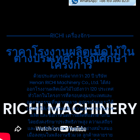
RICHI เครื่องจักร
ราคาโรงงานผลิตเม็ดไม้ใน
ต่างประเทศ: กรณีศึกษา
โครงการ
ด้วยประสบการณ์มากกว่า 20 ปี บริษัท
Henan RICHI Machinery Co., Ltd. ได้ส่ง
ออกโรงงานผลิตเม็ดไม้ไปยังกว่า 120 ประเทศ
ทั่วโลกในโครงการที่ครอบคลุมประเทศและ
อุตสาหกรรมที่หลากหลาย อุปกรณ์ของเราได้
ปรับตัวให้เข้ากับวัตถุดิบ ความสามารถในการ
ผลิต และข้อกำหนดการผลิตที่แตกต่างกัน
โดยยังคงรักษาประสิทธิภาพสูง ความเสถียร
และผลผลิตเม็ดคุณภาพสูงได้อย่างสม่ำเสมอ
เมื่อลงทุนในพลังงานชีวมวล ลูกค้าหลายราย