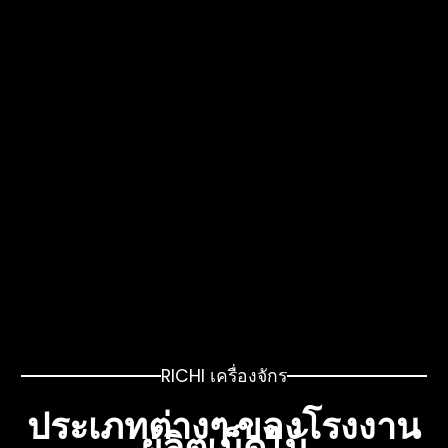
คุณค่าของอุปกรณ์ได้อย่างชัดเจนและตรง
ตามความเป็นจริง เราจึงจัดเตรียมวิดีโอ
ทดลองใช้งานจากโรงงานจริงให้ชม โดยผ่าน
การสาธิตเหล่านี้ คุณจะได้เห็นการแสดงผล
ของการทดลองใช้งานและผลลัพธ์ของการทำ
เม็ดยาได้อย่างชัดเจน.
ติดต่อเราเพื่อขอราคาและรายละเอียดเกี่ยวกับ
โรงงานผลิตเม็ดไม้
RICHI เครื่องจักร
ประเภทต่างๆ ของโรงงาน
ผลิตเม็ดไม้