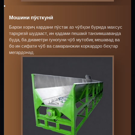
Мошини пӯсткунӣ
Барои хориҷ кардани пӯстак аз чӯбҳои бурида махсус
тарҳрезӣ шудааст, ин қадами пешакӣ танзимшаванда
буда, ба диаметри гуногуни чӯб мутобиқ мешавад ва
бо ин сифати чӯб ва самаранокии коркардро беҳтар
мегардонад.