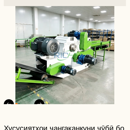
Хусусиятҳои чангаканкуни чӯбӣ бо