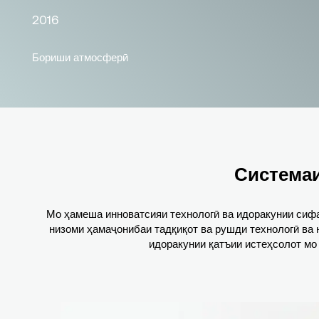
2018
Гуногуншаклсозӣ
Системаи
Мо ҳамеша инноватсияи технологӣ ва идоракунии сифа
низоми ҳамаҷонибаи тадқиқот ва рушди технологӣ ва
идоракунии қатъии истеҳсолот мо