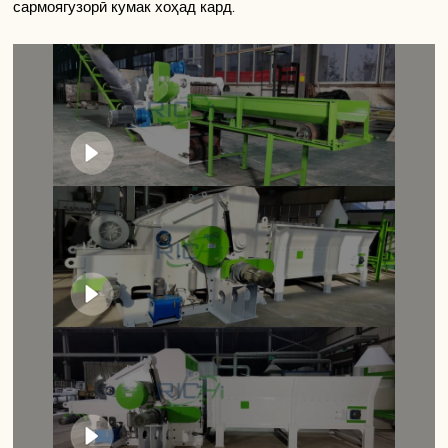
сармоягузорӣ кумак хоҳад кард.