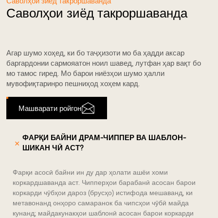
Саволҳои зиёд такроршаванда
Саволҳои зиёд такроршаванда
Агар шумо хоҳед, ки бо таҷҳизоти мо ба ҳадди аксар
баргардонии сармояатон ноил шавед, лутфан ҳар вақт бо
мо тамос гиред. Мо барои ниёзҳои шумо ҳалли
мувофиқтаринро пешниҳод хоҳем кард.
Машварати ройгон
ФАРҚИ БАЙНИ ДРАМ-ЧИППЕР ВА ШАБЛОН-
＋
ШИКАН ЧӢ АСТ?
Фарқи асосӣ байни ин ду дар ҳолати ашёи хоми
коркардшаванда аст. Чипперҳои барабанӣ асосан барои
коркарди чӯбҳои дароз (брусҳо) истифода мешаванд, ки
метавонанд онҳоро самаранок ба чипсҳои чӯбӣ майда
кунанд; майдакунакҳои шаблонӣ асосан барои коркарди