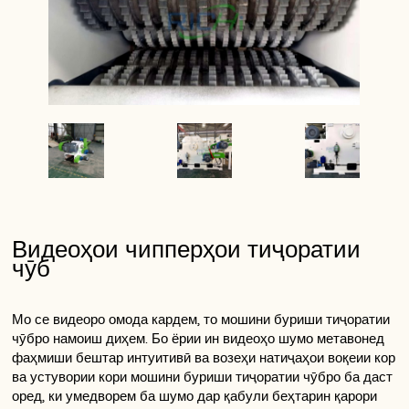
Видеоҳои чипперҳои тиҷоратии
чӯб
Мо се видеоро омода кардем, то мошини буриши тиҷоратии
чӯбро намоиш диҳем. Бо ёрии ин видеоҳо шумо метавонед
фаҳмиши бештар интуитивӣ ва возеҳи натиҷаҳои воқеии кор
ва устувории кори мошини буриши тиҷоратии чӯбро ба даст
оред, ки умедворем ба шумо дар қабули беҳтарин қарори