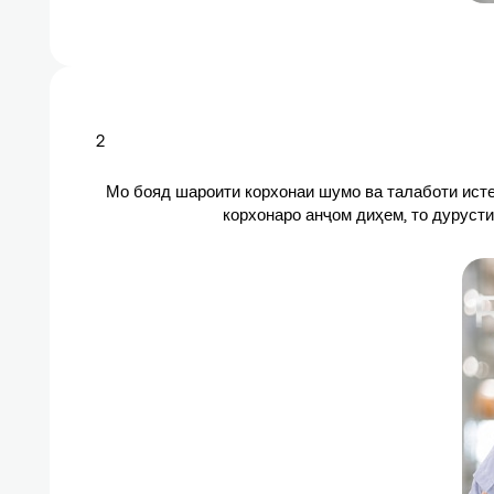
2
Мо бояд шароити корхонаи шумо ва талаботи исте
корхонаро анҷом диҳем, то дуруст