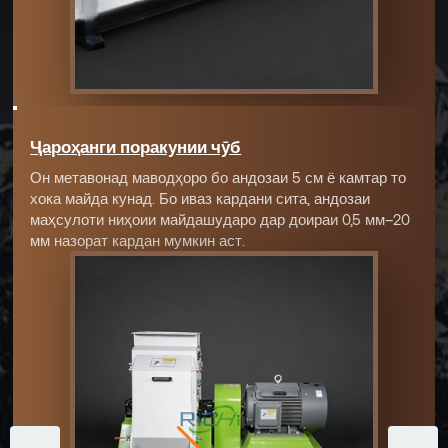
Ҷароҳанги поракунии чӯб
Он метавонад маводҳоро бо андозаи 5 см ё камтар то
хока майда кунад. Бо иваз кардани сита, андозаи
маҳсулоти ниҳоии майдашударо дар доираи 0,5 мм–20
мм назорат кардан мумкин аст.