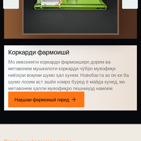
Коркарди фармоишӣ
Мо имконияти коркарди фармоиширо дорем ва
метавонем мушкилоти коркарди чӯбро мувофиқи
ниёзҳои воқеии шумо ҳал кунем. Новобаста аз он ки ба
шумо лозим аст ашёи хомро буред ё майда кунед, мо
метавонем ҳалли мувофиқро пешниҳод намоем.
Нақшаи фармоишӣ гиред