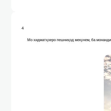
4
Мо хидматҳоеро пешниҳод мекунем, ба монанди б