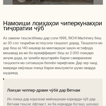
Намоиши лоиҳаҳои чиперкунакҳои
тиҷоратии чӯб
Аз замони таъсисёбиаш дар соли 1995, RICHI Machinery беш
аз 30 сол таҷрибаи истеҳсоли таҷҳизот дорад. Таҷҳизоти мо
дар беш аз 140 кишвар ва минтақаҳои ҷаҳон истифода
мешавад ва мо бо муваффақият беш аз 2 000 лоиҳаро
анҷом дода, аз ҷониби муштариён барои самаранокии
таҷҳизоти мо ситоишҳои бепоён гирифтаем. Дар зер чанд
мавриди омӯзиши лоиҳа барои маълумоти шумо оварда
шудаанд.
Лоиҳаҳои Чиппер Барои Паллетҳои Чӯбии
Лоиҳаи чиппер-драми чӯбӣ дар Ветнам
Лоиҳаҳои Чиппер Барои Паллетҳои Чӯбии
Лоиҳаи чиппер-драми чӯбӣ дар Ветнам
Австралия
Австралия
Ин лоиҳа дар корхонаи миёнаҳаҷми коркарди чӯб дар
Ин лоиҳа дар корхонаи миёнаҳаҷми коркарди чӯб дар
Ин лоиҳа аз ҷониби як ширкати бузурги коркарди
Ветнам таъсис ёфтааст, ки ба коркарди бутаҳо, шохаҳо
Ин лоиҳа аз ҷониби як ширкати бузурги коркарди
Ветнам таъсис ёфтааст, ки ба коркарди бутаҳо, шохаҳо