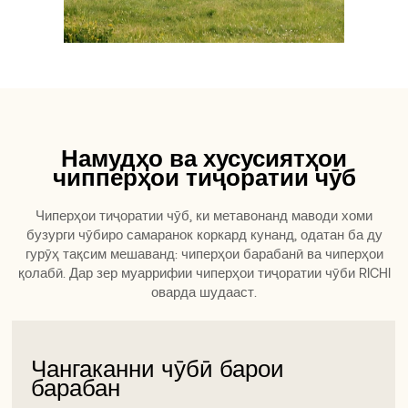
Намудҳо ва хусусиятҳои
чипперҳои тиҷоратии чӯб
Чиперҳои тиҷоратии чӯб, ки метавонанд маводи хоми
бузурги чӯбиро самаранок коркард кунанд, одатан ба ду
гурӯҳ тақсим мешаванд: чиперҳои барабанӣ ва чиперҳои
қолабӣ. Дар зер муаррифии чиперҳои тиҷоратии чӯби RICHI
оварда шудааст.
Чархкангари паллетҳои чӯбӣ
Чангаканни чӯбӣ барои
Чархкангари паллетҳои чӯбӣ
Чангаканни чӯбӣ барои
барабан
барабан
Крупкунҳои қолабӣ метавонанд партовҳои чӯбиро,
Крупкунҳои қолабӣ метавонанд партовҳои чӯбиро,