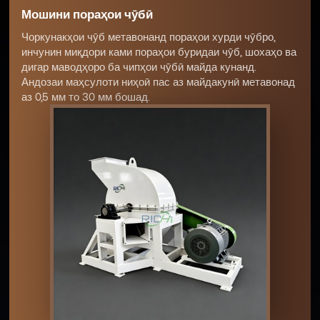
Мошини пораҳои чӯбӣ
Чоркунакҳои чӯб метавонанд пораҳои хурди чӯбро,
инчунин миқдори ками пораҳои буридаи чӯб, шохаҳо ва
дигар маводҳоро ба чипҳои чӯбӣ майда кунанд.
Андозаи маҳсулоти ниҳоӣ пас аз майдакунӣ метавонад
аз 0,5 мм то 30 мм бошад.