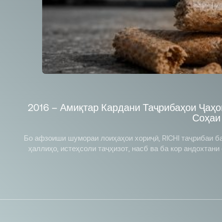
2018 – Васеъ Кардани Тиҷоратҳои Гуногу
Аз соли 2012 то соли 2018, бо такя ба таҷрибаи доимии х
ғизои ҳайвоноти хонагӣ васеъ намуда, ҳалли пур