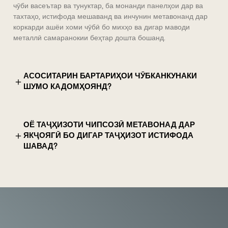
чӯби васеътар ва тунуктар, ба монанди панелҳои дар ва
тахтаҳо, истифода мешаванд ва инчунин метавонанд дар
коркарди ашёи хоми чӯбӣ бо михҳо ва дигар маводи
металлӣ самаранокии беҳтар дошта бошанд.
АСОСИТАРИН БАРТАРИҲОИ ЧӮБКАНКУНАКИ
＋
ШУМО КАДОМҲОЯНД?
ОЁ ТАҶҲИЗОТИ ЧИПСОЗӢ МЕТАВОНАД ДАР
＋
ЯКҶОЯГӢ БО ДИГАР ТАҶҲИЗОТ ИСТИФОДА
ШАВАД?