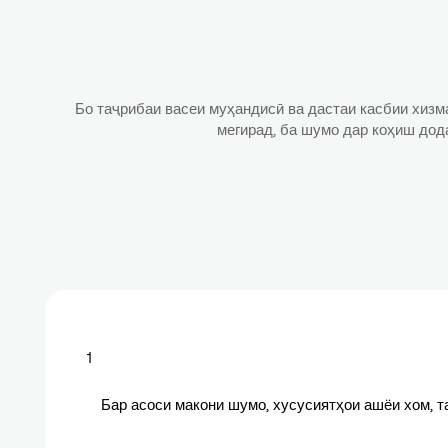
Бо таҷрибаи васеи муҳандисӣ ва дастаи касбии хизм
мегирад, ба шумо дар коҳиш дод
1
Бар асоси макони шумо, хусусиятҳои ашёи хом, т