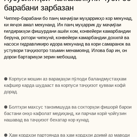
барабани зарбазан
Чиппер-барабани бо панҷ маҷмӯаи муҳаррикҳо кор мекунад,
ки якҷоя амал мекунанд. Ин панҷ муҳаррик ду маҷмӯаи
ғилдиракҳои фишурдани ашёи хом, конвейери камарбандии
беруна, ротори чипкунӣ, конвейери камарбандии дохилӣ ва
насоси гидравликиро идора мекунанд ва кори самаранок ва
устувори таҷҳизотро таъмин менамоянд. Илова бар ин, он
дорои бартариҳои зерин мебошад.
● Сарчаи болға аз пӯлоди хӯлавии баландмустаҳкам сохта
● Сарчаи болға аз пӯлоди хӯлавии баландмустаҳкам сохта
шуда, ба коркарди сардкунӣ дучор мешавад, ки онро ба
● Корпуси мошин аз варақаҳои пӯлоди баландмустаҳкам
шуда, ба коркарди сардкунӣ дучор мешавад, ки онро ба
● Корпуси мошин аз варақаҳои пӯлоди баландмустаҳкам
осеб аз михҳо ва дигар қисмҳои металлӣ дар ашёи хом
кафшер карда шудааст ва корпуси таҷҳизот қувваи кофӣ
осеб аз михҳо ва дигар қисмҳои металлӣ дар ашёи хом
кафшер карда шудааст ва корпуси таҷҳизот қувваи кофӣ
тобовар мегардонад.
дорад.
тобовар мегардонад.
дорад.
● Ҳама болғаҳо ҷудошаванда ва насбшавандаанд, ки
● Болтҳои махсус танзимшуда ва сохторҳои фишорӣ барои
● Ҳама болғаҳо ҷудошаванда ва насбшавандаанд, ки
● Болтҳои махсус танзимшуда ва сохторҳои фишорӣ барои
нигоҳдории таҷҳизот ва иваз кардани қисмҳоро дар оянда
бастани онҳо кафолат медиҳанд, ки парчаи корӣ ҷойгузин
нигоҳдории таҷҳизот ва иваз кардани қисмҳоро дар оянда
бастани онҳо кафолат медиҳанд, ки парчаи корӣ ҷойгузин
осон мекунад.
нашавад ва таҷҳизот бехатар кор кунад.
осон мекунад.
нашавад ва таҷҳизот бехатар кор кунад.
● Таҷҳизот бо корпуси ғафсшудаи пурқувват ва
● Ҳам кордҳои партоянда ва ҳам кордҳои доимӣ аз маводи
● Таҷҳизот бо корпуси ғафсшудаи пурқувват ва
● Ҳам кордҳои партоянда ва ҳам кордҳои доимӣ аз маводи