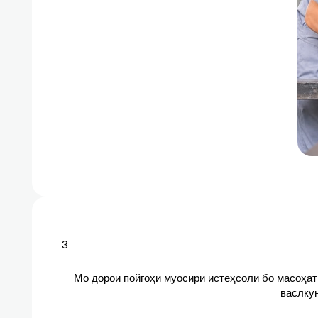
3
Мо дорои пойгоҳи муосири истеҳсолӣ бо масоҳати
васлкун