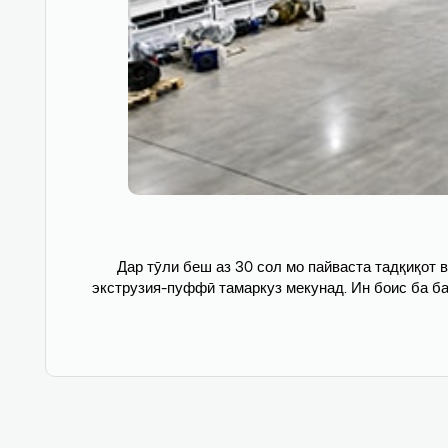
Дар тӯли беш аз 30 сол мо пайваста тадқиқот 
экструзия-пуффӣ тамаркуз мекунад. Ин боис ба ба