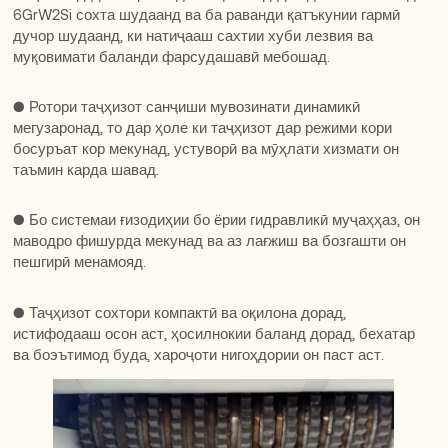
кафшеркунии муҳофизатшудаи карбондиоксид муҷаҳҳаз
6GrW2Si сохта шудаанд ва ба раванди қатъкунии гармӣ
кафшеркунии муҳофизатшудаи карбондиоксид муҷаҳҳаз
6GrW2Si сохта шудаанд ва ба раванди қатъкунии гармӣ
аст, ки мӯҳлати хизмати онро дарозтар мекунад.
дучор шудаанд, ки натиҷааш сахтии хуби лезвия ва
аст, ки мӯҳлати хизмати онро дарозтар мекунад.
дучор шудаанд, ки натиҷааш сахтии хуби лезвия ва
муқовимати баланди фарсудашавӣ мебошад.
муқовимати баланди фарсудашавӣ мебошад.
● Подшипникҳои мӯҳршуда бо тарҳи зидди ғубор ва
● Подшипникҳои мӯҳршуда бо тарҳи зидди ғубор ва
обгузар кори устувор ва хароҷоти пасти нигоҳдориро таъмин
● Ротори таҷҳизот санҷиши мувозинати динамикӣ
обгузар кори устувор ва хароҷоти пасти нигоҳдориро таъмин
● Ротори таҷҳизот санҷиши мувозинати динамикӣ
мекунанд.
мегузаронад, то дар ҳоле ки таҷҳизот дар режими кори
мекунанд.
мегузаронад, то дар ҳоле ки таҷҳизот дар режими кори
босуръат кор мекунад, устуворӣ ва мӯҳлати хизмати он
босуръат кор мекунад, устуворӣ ва мӯҳлати хизмати он
таъмин карда шавад.
таъмин карда шавад.
● Таҷҳизот бо дастгоҳи автоматии ҳифзи барзиёдии бор
● Таҷҳизот бо дастгоҳи автоматии ҳифзи барзиёдии бор
муҷаҳҳаз шудааст.
муҷаҳҳаз шудааст.
● Бо системаи ғизодиҳии бо ёрии гидравликӣ муҷаҳҳаз, он
● Бо системаи ғизодиҳии бо ёрии гидравликӣ муҷаҳҳаз, он
маводро фишурда мекунад ва аз лағжиш ва бозгашти он
маводро фишурда мекунад ва аз лағжиш ва бозгашти он
пешгирӣ менамояд.
пешгирӣ менамояд.
● Таҷҳизот сохтори компактӣ ва оқилона дорад,
● Таҷҳизот сохтори компактӣ ва оқилона дорад,
истифодааш осон аст, ҳосилнокии баланд дорад, бехатар
истифодааш осон аст, ҳосилнокии баланд дорад, бехатар
ва боэътимод буда, хароҷоти нигоҳдории он паст аст.
ва боэътимод буда, хароҷоти нигоҳдории он паст аст.