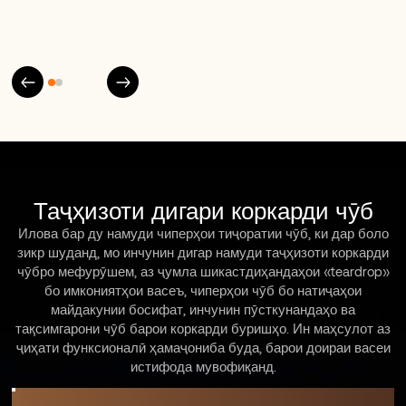
Таҷҳизоти дигари коркарди чӯб
Илова бар ду намуди чиперҳои тиҷоратии чӯб, ки дар боло
зикр шуданд, мо инчунин дигар намуди таҷҳизоти коркарди
чӯбро мефурӯшем, аз ҷумла шикастдиҳандаҳои «teardrop»
бо имкониятҳои васеъ, чиперҳои чӯб бо натиҷаҳои
майдакунии босифат, инчунин пӯсткунандаҳо ва
тақсимгарони чӯб барои коркарди буришҳо. Ин маҳсулот аз
ҷиҳати функсионалӣ ҳамаҷониба буда, барои доираи васеи
истифода мувофиқанд.