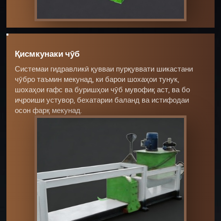
Қисмкунаки чӯб
Системаи гидравликӣ қувваи пурқуввати шикастани
чӯбро таъмин мекунад, ки барои шохаҳои тунук,
шохаҳои ғафс ва буришҳои чӯб мувофиқ аст, ва бо
иҷроиши устувор, бехатарии баланд ва истифодаи
осон фарқ мекунад.