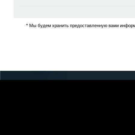
* Мы будем хранить предоставленную вами информ
Адрес: к югу от перекр
Улица Роуд и улица Хунюань, Учжи, город Ц