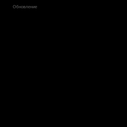
Обновление
Исследования и ра
Мы последовательно уделяем приоритетное внимани
переработки пеллет и оптимизацию технологических пр
накоплению собственных технологий, сертификации по