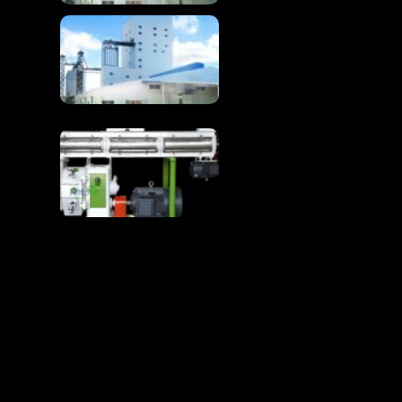
Полная линия по
производству кормов
для кур 1-100T/H
Линия по производству
кормов для кур
превращает сырье в
корм для птицы
премиум-класса
RICHI: ИСТ