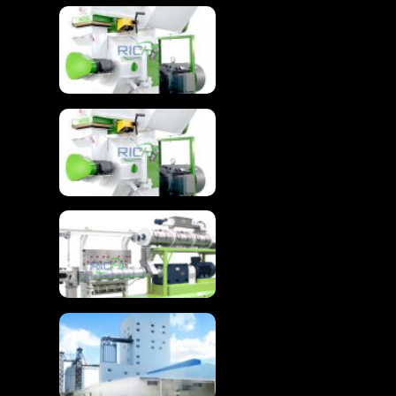
Древесина гранулятор
машина для передовых
биомассы
гранулирования
Гранулятор древесины
машина для древесных
гранул
Передовая плавающая
машина для
экструдирования
рыбьего корма
Высокоэффективная
линия по производству
кормов для кур