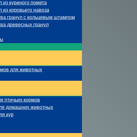
 из куриного помета
 из коровьего навоза
ва гранул с кольцевым штампом
ва древесных гранул
ны
рмов для животных
ля птичьих кормов
для домашних животных
ля кур