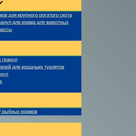
ов для крупного рогатого скота
ранул для корма для животных
массы
 гранул
елей для кошачьих туалетов
анул
в
у рыбных кормов