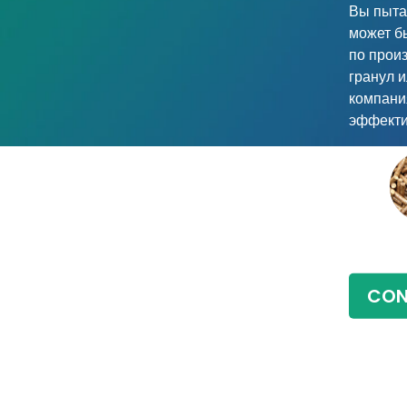
Вы пытае
может б
по прои
гранул и
компани
эффекти
CON