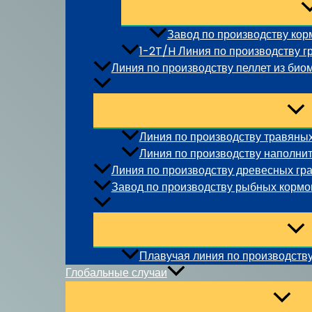
Завод по производству корм
1-2T/H Линия по производству г
Линия по производству пеллет из био
Линия по производству травяных
Линия по производству наполнит
Линия по производству древесных гр
Завод по производству рыбных кормо
Плавучая линия по производств
Глобальные случаи