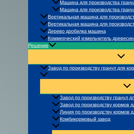
Машина для производства гранул
Машина для производства гранул
Вертикальная машина для производст
Вертикальная машина для производст
Дерево дробилка машина
Коммерческий измельчитель древеси
Решение
Завод по производству гранул для ко
Завод по производству гранул д
Завод по производству кормов 
Линия по производству кормов д
Комбикормовый завод