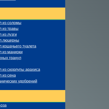
л из соломы
л из травы
 из лузги
ул люцерны
 кошачьего туалета
л из маниоки
жных гранул
 из скорлупы арахиса
 из сена
анических удобрений
воза