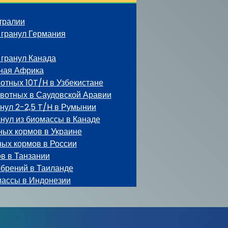
тралии
 гранул Германия
гранул Канада
ная Африка
отных 10T/H в Узбекистане
ивотных в Саудовской Аравии
нул 2-2,5 T/H в Румынии
нул из биомассы в Канаде
ных кормов в Украине
ных кормов в России
в в Танзании
обрений в Таиланде
массы в Индонезии