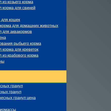
 из козьего корма
л корма для свиней
 для кошек
 корма для домашних животных
л для аквакормов
ена
ования рыбьего корма
 корма для креветок
 из крабового корма
ины
сных гранул
сных гранул
весных гранул цена
биомассы