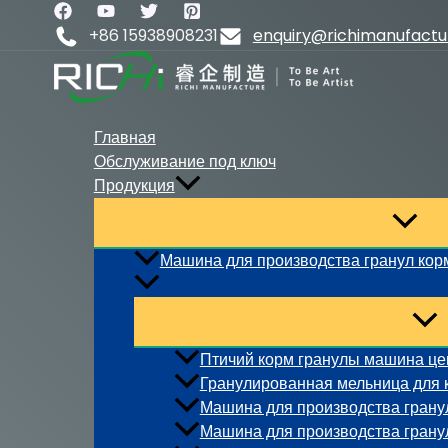
Перейти
к
+86 15938908231
enquiry@richimanufact
содержимому
Главная
Обслуживание под ключ
Продукция
Машина для производства гранул кор
Птичий корм гранулы машина це
Гранулированная мельница для 
Машина для производства гранул
Машина для производства гранул