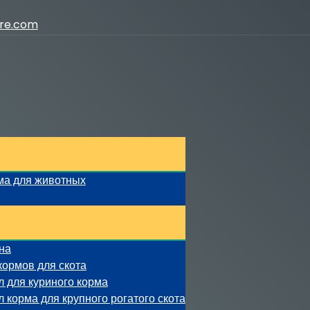
ure.com
ма для животных
на
кормов для скота
 для куриного корма
 корма для крупного рогатого скота