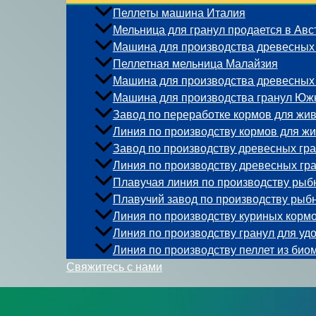
Пеллеты машина Италия
Мельница для гранул продается в Авс
Машина для производства древесных
Пеллетная мельница Малайзия
Машина для производства древесных 
Машина для производства гранул Юж
Завод по переработке кормов для жив
Линия по производству кормов для ж
Завод по производству древесных гра
Линия по производству древесных гра
Плавучая линия по производству рыб
Плавучий завод по производству рыб
Линия по производству куриных кормо
Линия по производству гранул для уд
Линия по производству пеллет из био
Свяжитесь с нами