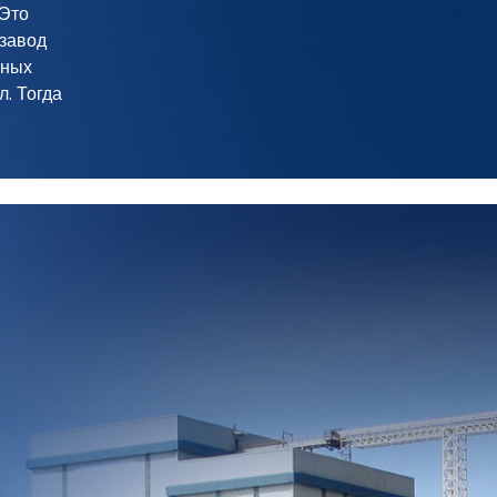
 Это
 завод
сных
л. Тогда