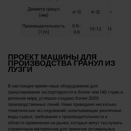
Диаметр гранул
4-12
4-12
4-12
4
(мм)
Производительность
0.5-
2
1.0-1.2
1.8-2.0
(T/H)
0.6
ПРОЕКТ МАШИНЫ ДЛЯ
ПРОИЗВОДСТВА ГРАНУЛ ИЗ
ЛУЗГИ
В настоящее время наше оборудование для
гранулирования экспортируется в более чем 140 стран и
регионов мира, успешно создано более 2000
производственных линий. Ниже приведено несколько
тематических исследований, охватывающих различные
виды сырья, требования к производительности и
области применения на рынке, которые могут послужить
справочным материалом для принятия оптимальных