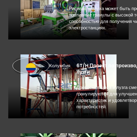
Рисовая шелуха может быть пр
топливные гранулы с высокой 
способностью для получения чи
электростанциях.
6T/H Проект по произв
Колумбия
лузги
Древесная щепа и лузга см
гранулируются для улучше
характеристик и удовлетв
потребностей.