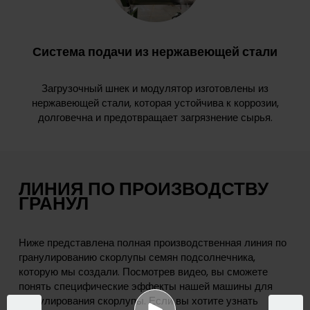
Система подачи из нержавеющей стали
Загрузочный шнек и модулятор изготовлены из
нержавеющей стали, которая устойчива к коррозии,
долговечна и предотвращает загрязнение сырья.
ЛИНИЯ ПО ПРОИЗВОДСТВУ
ГРАНУЛ
Ниже представлена полная производственная линия по
гранулированию скорлупы семян подсолнечника,
которую мы создали. Посмотрев видео, вы сможете
понять специфические эффекты нашей машины для
гранулирования скорлупы. Если вы хотите узнать