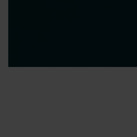
НАШИ ПРЕИМУЩЕСТВА
С момента своего основания в 1995 году компания RICHI
MANUFACTURE постоянно достигает новых высот в
индустрии производства оборудования для
гранулирования. Мы всегда придерживаемся
технологического развития, постоянно преодолеваем
собственные ограничения, постоянно инвестируем в
исследования и разработку продукции и строительство