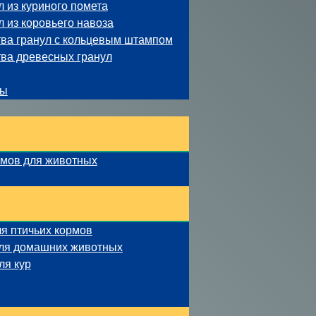
 из куриного помета
 из коровьего навоза
ва гранул с кольцевым штампом
ва древесных гранул
ны
рмов для животных
ля птичьих кормов
для домашних животных
ля кур