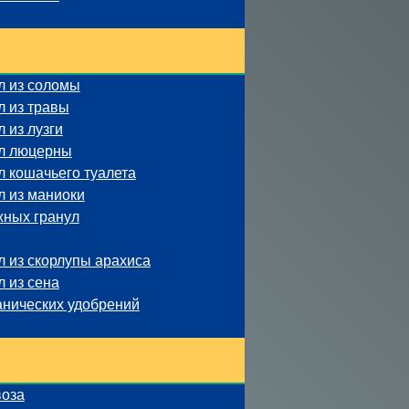
л из соломы
л из травы
 из лузги
ул люцерны
 кошачьего туалета
л из маниоки
жных гранул
 из скорлупы арахиса
 из сена
анических удобрений
воза