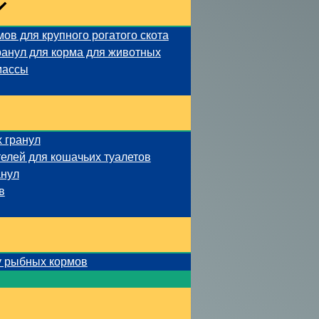
ов для крупного рогатого скота
ранул для корма для животных
массы
 гранул
елей для кошачьих туалетов
анул
в
у рыбных кормов