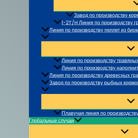
Завод по производству корм
1-2T/H Линия по производству г
Линия по производству пеллет из био
Линия по производству травяных
Линия по производству наполнит
Линия по производству древесных гр
Завод по производству рыбных кормо
Плавучая линия по производств
Глобальные случаи