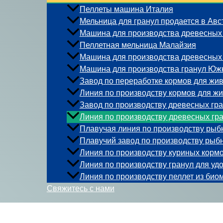
Пеллеты машина Италия
Мельница для гранул продается в Авс
Машина для производства древесных
Пеллетная мельница Малайзия
Машина для производства древесных 
Машина для производства гранул Юж
Завод по переработке кормов для жив
Линия по производству кормов для ж
Завод по производству древесных гра
Линия по производству древесных гра
Плавучая линия по производству рыб
Плавучий завод по производству рыб
Линия по производству куриных кормо
Линия по производству гранул для уд
Линия по производству пеллет из био
Свяжитесь с нами