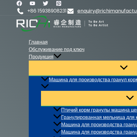
Перейти
к
+86 15938908231
enquiry@richimanufact
содержимому
Главная
Обслуживание под ключ
Продукция
Машина для производства гранул кор
Птичий корм гранулы машина це
Гранулированная мельница для 
Машина для производства гранул
Машина для производства гранул