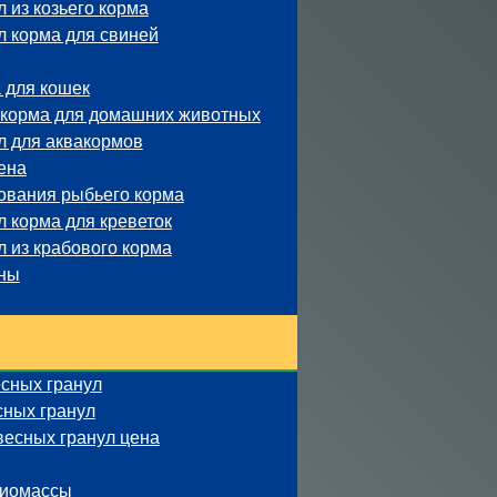
 из козьего корма
л корма для свиней
 для кошек
 корма для домашних животных
л для аквакормов
ена
ования рыбьего корма
 корма для креветок
 из крабового корма
ины
сных гранул
сных гранул
весных гранул цена
биомассы