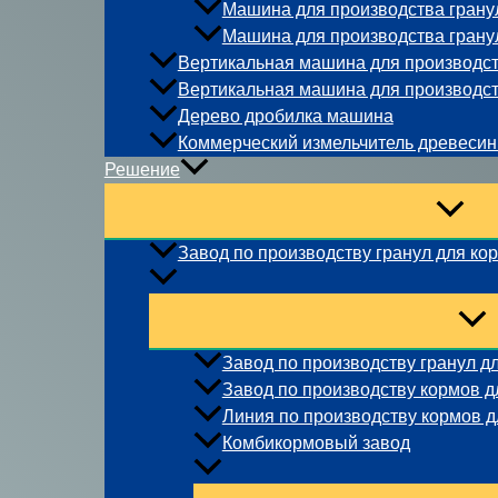
Машина для производства гранул
Машина для производства гранул
Вертикальная машина для производст
Вертикальная машина для производст
Дерево дробилка машина
Коммерческий измельчитель древеси
Решение
Завод по производству гранул для ко
Завод по производству гранул д
Завод по производству кормов 
Линия по производству кормов д
Комбикормовый завод