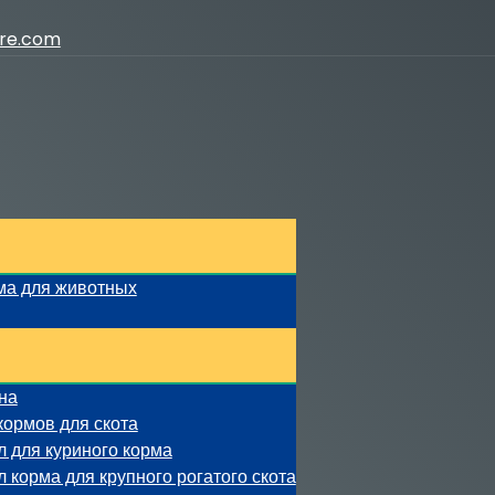
ure.com
ма для животных
на
кормов для скота
 для куриного корма
 корма для крупного рогатого скота