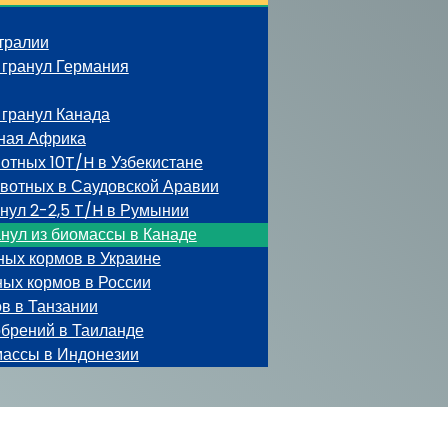
тралии
 гранул Германия
гранул Канада
ная Африка
отных 10T/H в Узбекистане
ивотных в Саудовской Аравии
нул 2-2,5 T/H в Румынии
нул из биомассы в Канаде
ных кормов в Украине
ных кормов в России
в в Танзании
обрений в Таиланде
массы в Индонезии