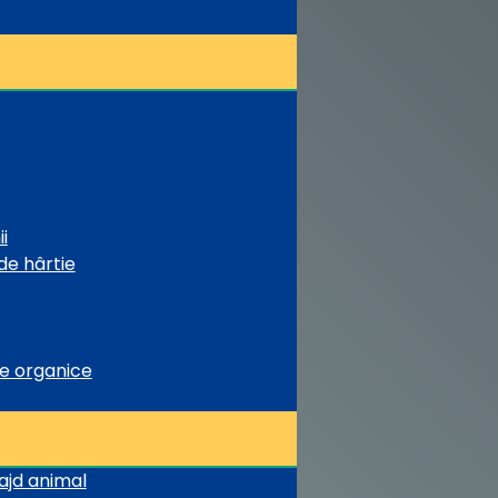
i
de hârtie
te organice
rajd animal