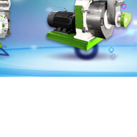
RICHI
MAȘ
tul de producție de peleți de înaltă calitate și eficient as
ană pentru animale, a liniei de producție de peleți pentru 