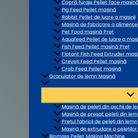
Capră furaje Pellet face mașin
Pig Feed Pellet mașină
Rabbit Pellet de luare a mașinii
Mașină de fabricare a alimentel
Pet Food mașină Preț
Aquafeed Pellet de luare a mași
Fish Feed Pellet mașină Preț
Flotant Fish Feed Extruder maș
Creveți Feed Pellet mașină
Crab Feed Pellet mașină
Granulator de lemn Mașină
Mașină de peleți din așchii de l
Mașină de presat peleți din lem
Prețul fabricii de peleți din lemn
Mașină de extrudare a peleților
Biomass Pellet Making Machine