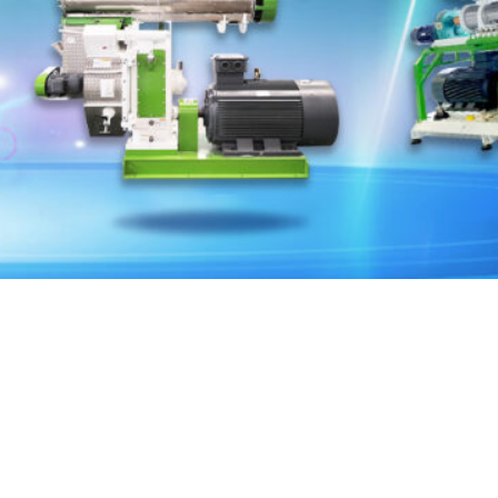
INĂRIE
PRODUSE
igură un randament ridicat, o producție de peleți lină și sig
hrana peștilor, a morii de peleți din lemn sau a plantelor 