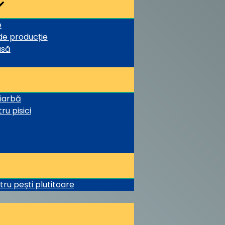
e
 de producție
asă
 iarbă
ru pisici
tru pești plutitoare