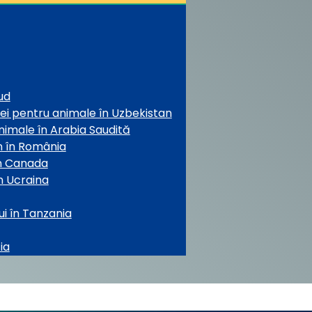
ud
nei pentru animale în Uzbekistan
nimale în Arabia Saudită
mn în România
în Canada
în Ucraina
ui în Tanzania
ia