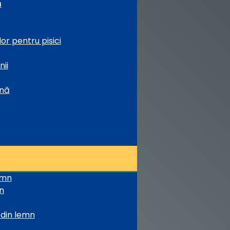
ă
or pentru pisici
nii
ină
emn
n
 din lemn