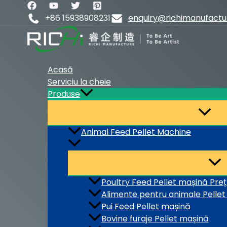
Skip
to
+86 15938908231
enquiry@richimanufact
content
Acasă
Serviciu la cheie
Produse
Animal Feed Pellet Machine
Poultry Feed Pellet mașină Preț
Alimente pentru animale Pellet 
Pui Feed Pellet mașină
Bovine furaje Pellet mașină