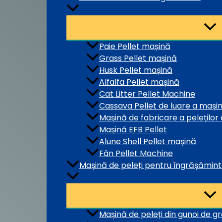
Paie Pellet mașină
Grass Pellet mașină
Husk Pellet mașină
Alfalfa Pellet mașină
Cat Litter Pellet Machine
Cassava Pellet de luare a mașini
Mașină de fabricare a peleților 
Mașină EFB Pellet
Alune Shell Pellet mașină
Fân Pellet Machine
Mașină de peleți pentru îngrășămin
Mașină de peleți din gunoi de g