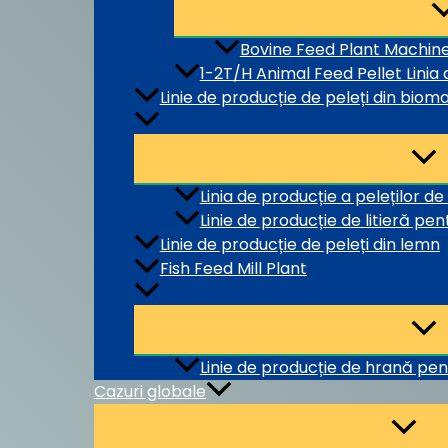
Bovine Feed Plant Machin
1-2T/H Animal Feed Pellet Linia
Linie de producție de peleți din biom
Linia de producție a peleților de
Linie de producție de litieră pent
Linie de producție de peleți din lemn
Fish Feed Mill Plant
Linie de producție de hrană pen
Cazuri globale