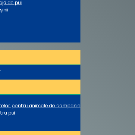
ajd de pui
inii
t
ntelor pentru animale de companie
tru pui