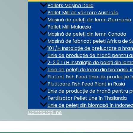
Pellets Mașină Italia
Pellet Mill de vânzare Australia
Mașină de peleți din lemn Germania
Pellet Mill Malaezia
Mașină de peleți din lemn Canada
Mașină de fabricat peleți Africa de S
10T/H Instalație de prelucrare a hra
Linie de producție de hrană pentru a
2-2.5 T/H Instalație de peleți din le
Linie de peleți de lemn din biomasă 
Flotant Fish Feed Linie de producție 
Plutitoare Fish Feed Plant în Rusia
Linie de producție de hrană pentru p
Fertilizator Pellet Line în Thailanda
Linie de peleți din biomasă în Indonez
Contactați-ne