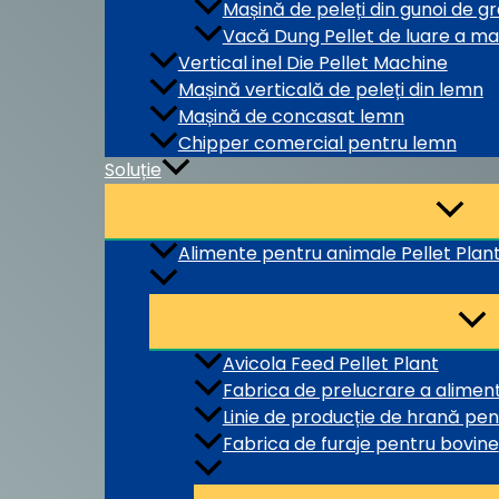
Mașină de peleți din gunoi de gr
Vacă Dung Pellet de luare a maș
Vertical inel Die Pellet Machine
Mașină verticală de peleți din lemn
Mașină de concasat lemn
Chipper comercial pentru lemn
Soluție
Alimente pentru animale Pellet Plan
Avicola Feed Pellet Plant
Fabrica de prelucrare a alime
Linie de producție de hrană pen
Fabrica de furaje pentru bovine