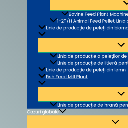
Bovine Feed Plant Machin
1-2T/H Animal Feed Pellet Linia
Linie de producție de peleți din biom
Linia de producție a peleților de
Linie de producție de litieră pent
Linie de producție de peleți din lemn
Fish Feed Mill Plant
Linie de producție de hrană pen
Cazuri globale