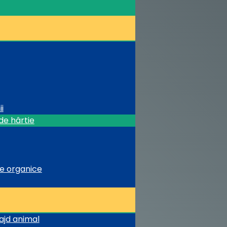
i
de hârtie
te organice
rajd animal