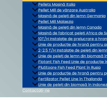
Pellets Mașină Italia
Pellet Mill de vânzare Australia
Mașină de peleți din lemn Germania
Pellet Mill Malaezia
Mașină de peleți din lemn Canada
Mașină de fabricat peleți Africa de S
10T/H Instalație de prelucrare a hra
Linie de producție de hrană pentru a
2-2.5 T/H Instalație de peleți din le
Linie de peleți de lemn din biomasă 
Flotant Fish Feed Linie de producție 
Plutitoare Fish Feed Plant în Rusia
Linie de producție de hrană pentru p
Fertilizator Pellet Line în Thailanda
Linie de peleți din biomasă în Indonez
Contactați-ne