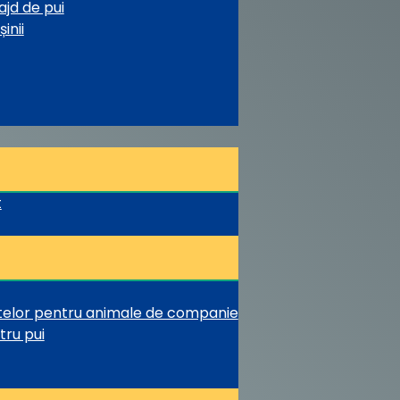
ajd de pui
inii
t
ntelor pentru animale de companie
tru pui