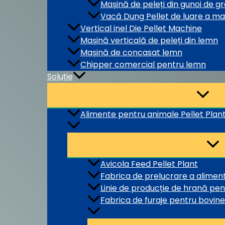
Mașină de peleți din gunoi de gr
Vacă Dung Pellet de luare a maș
Vertical inel Die Pellet Machine
Mașină verticală de peleți din lemn
Mașină de concasat lemn
Chipper comercial pentru lemn
Soluție
Alimente pentru animale Pellet Plan
Avicola Feed Pellet Plant
Fabrica de prelucrare a alime
Linie de producție de hrană pen
Fabrica de furaje pentru bovine