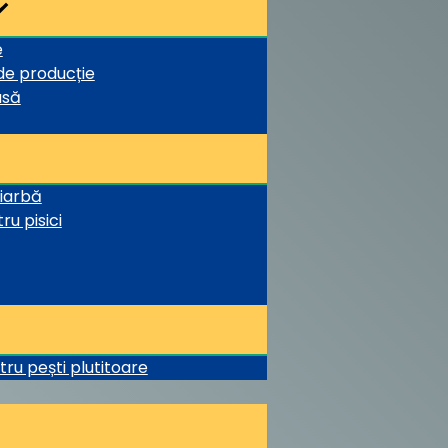
e
 de producție
asă
 iarbă
ru pisici
tru pești plutitoare