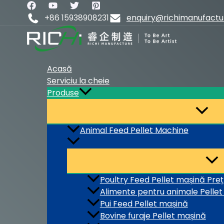
Skip
to
+86 15938908231
enquiry@richimanufact
content
Acasă
Serviciu la cheie
Produse
Animal Feed Pellet Machine
Poultry Feed Pellet mașină Preț
Alimente pentru animale Pellet 
Pui Feed Pellet mașină
Bovine furaje Pellet mașină