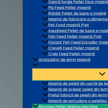
Capră furaje Pellet face mașin
Pig Feed Pellet mașină
Rabbit Pellet de luare a mașinii
Mașină de fabricare a alimentel
Pet Food mașină Preț
Aquafeed Pellet de luare a mași
Fish Feed Pellet mașină Preț
Flotant Fish Feed Extruder maș
Creveți Feed Pellet mașină
Crab Feed Pellet mașină
Granulator de lemn Mașină
Mașină de peleți din așchii de l
Mașină de presat peleți din lem
Prețul fabricii de peleți din lemn
Mașină de extrudare a peleților
Biomass Pellet Making Machine