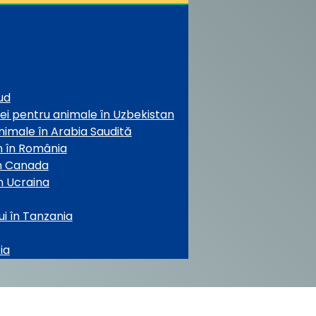
ud
nei pentru animale în Uzbekistan
nimale în Arabia Saudită
mn în România
în Canada
în Ucraina
ui în Tanzania
ia