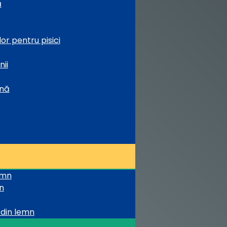
ă
or pentru pisici
nii
ină
emn
n
 din lemn