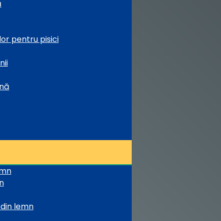
ă
or pentru pisici
nii
ină
emn
n
 din lemn