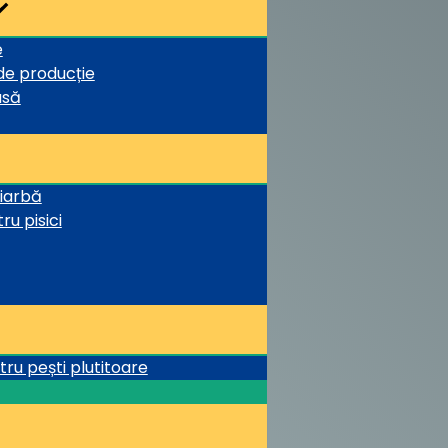
e
 de producție
asă
 iarbă
ru pisici
tru pești plutitoare