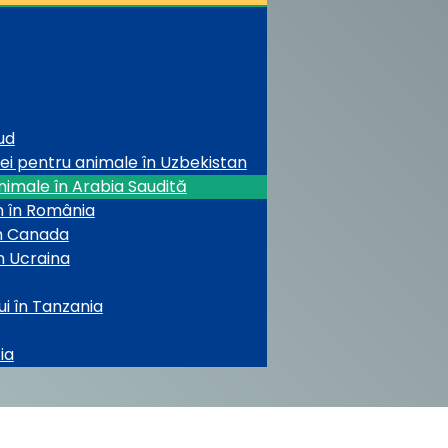
ud
nei pentru animale în Uzbekistan
nimale în Arabia Saudită
mn în România
în Canada
în Ucraina
ui în Tanzania
ia