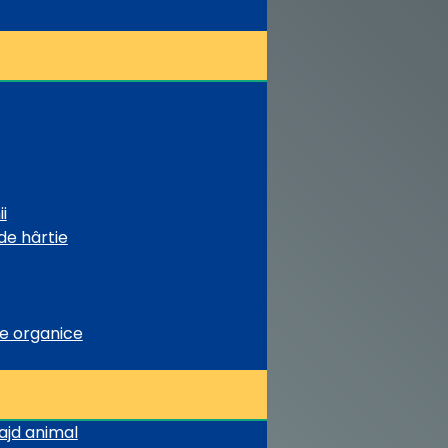
i
de hârtie
te organice
rajd animal