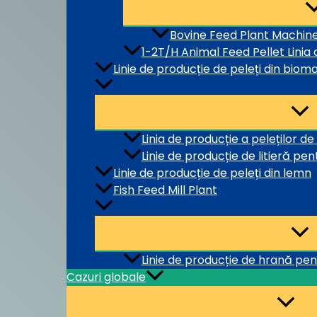
Bovine Feed Plant Machin
1-2T/H Animal Feed Pellet Linia
Linie de producție de peleți din biom
Linia de producție a peleților de
Linie de producție de litieră pent
Linie de producție de peleți din lemn
Fish Feed Mill Plant
Linie de producție de hrană pen
Cazuri globale