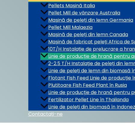
Pellets Mașină Italia
Pellet Mill de vânzare Australia
Mașină de peleți din lemn Germania
Pellet Mill Malaezia
Mașină de peleți din lemn Canada
Mașină de fabricat peleți Africa de S
10T/H Instalație de prelucrare a hra
Linie de producție de hrană pentru a
2-2.5 T/H Instalație de peleți din le
Linie de peleți de lemn din biomasă 
Flotant Fish Feed Linie de producție 
Plutitoare Fish Feed Plant în Rusia
Linie de producție de hrană pentru p
Fertilizator Pellet Line în Thailanda
Linie de peleți din biomasă în Indonez
Contactați-ne