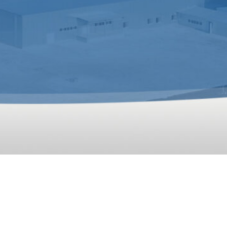
ană Pentru Animale În Arabia Saudită
nimale pentru un client din Arabia Saudită, linia este util