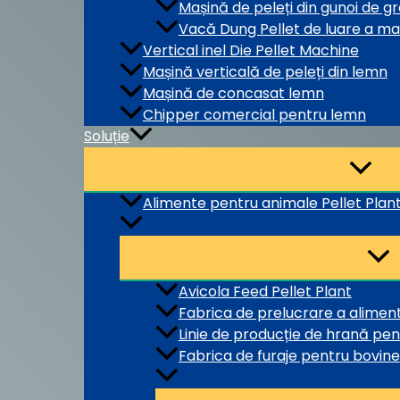
Mașină de peleți din gunoi de gr
Vacă Dung Pellet de luare a maș
Vertical inel Die Pellet Machine
Mașină verticală de peleți din lemn
Mașină de concasat lemn
Chipper comercial pentru lemn
Soluție
Alimente pentru animale Pellet Plan
Avicola Feed Pellet Plant
Fabrica de prelucrare a alime
Linie de producție de hrană pen
Fabrica de furaje pentru bovine