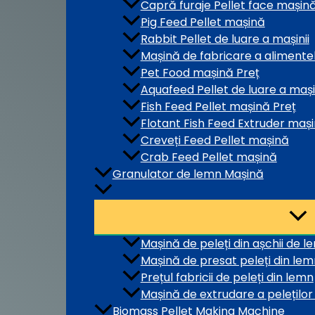
Capră furaje Pellet face mașin
Pig Feed Pellet mașină
Rabbit Pellet de luare a mașinii
Mașină de fabricare a alimentel
Pet Food mașină Preț
Aquafeed Pellet de luare a mași
Fish Feed Pellet mașină Preț
Flotant Fish Feed Extruder maș
Creveți Feed Pellet mașină
Crab Feed Pellet mașină
Granulator de lemn Mașină
Mașină de peleți din așchii de l
Mașină de presat peleți din lem
Prețul fabricii de peleți din lemn
Mașină de extrudare a peleților
Biomass Pellet Making Machine