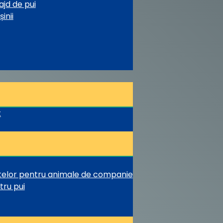
ajd de pui
inii
t
ntelor pentru animale de companie
tru pui