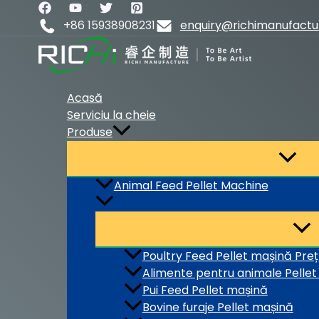
Skip
to
+86 15938908231
enquiry@richimanufact
content
Acasă
Serviciu la cheie
Produse
Animal Feed Pellet Machine
Poultry Feed Pellet mașină Preț
Alimente pentru animale Pellet 
Pui Feed Pellet mașină
Bovine furaje Pellet mașină