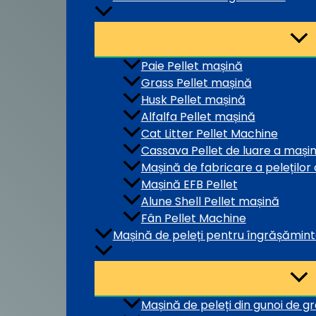
Paie Pellet mașină
Grass Pellet mașină
Husk Pellet mașină
Alfalfa Pellet mașină
Cat Litter Pellet Machine
Cassava Pellet de luare a mașini
Mașină de fabricare a peleților 
Mașină EFB Pellet
Alune Shell Pellet mașină
Fân Pellet Machine
Mașină de peleți pentru îngrășămin
Mașină de peleți din gunoi de g