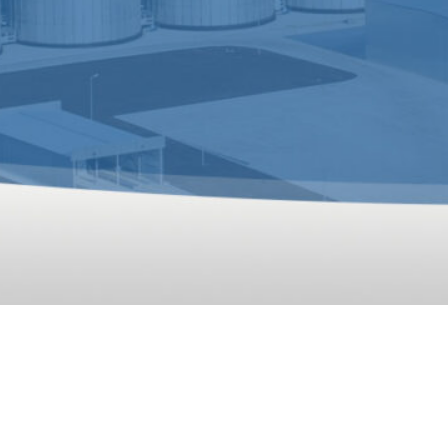
Linie De Producție De Hr
chinery a construit o linie de producție de hrană pentru a