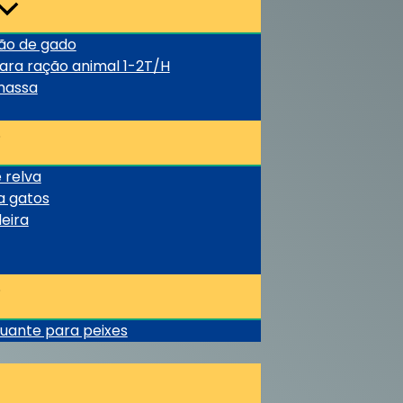
ão de gado
ara ração animal 1-2T/H
omassa
 relva
a gatos
eira
tuante para peixes