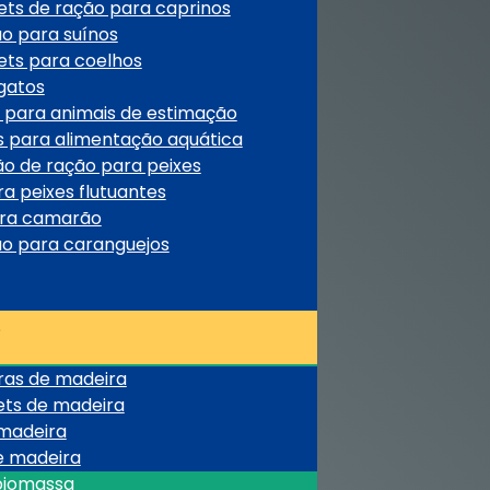
ets de ração para caprinos
ão para suínos
ets para coelhos
gatos
 para animais de estimação
s para alimentação aquática
ão de ração para peixes
a peixes flutuantes
ara camarão
ão para caranguejos
ras de madeira
ets de madeira
 madeira
e madeira
biomassa