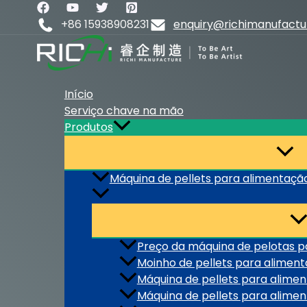
Skip
to
+86 15938908231
enquiry@richimanufact
content
Início
Serviço chave na mão
Produtos
Máquina de pellets para alimentaçã
Preço da máquina de pelotas p
Moinho de pellets para alimen
Máquina de pellets para alimen
Máquina de pellets para alime