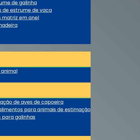
rume de galinha
s de estrume de vaca
m matriz em anel
madeira
 animal
tação de aves de capoeira
limentos para animais de estimação
 para galinhas