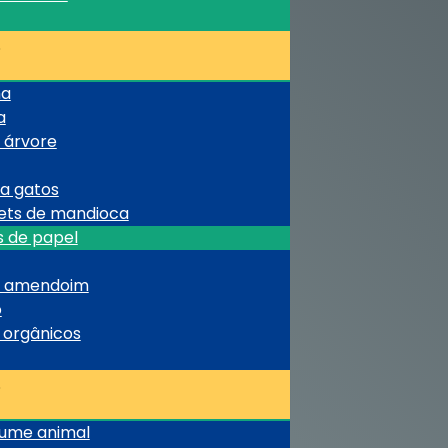
ha
a
 árvore
ra gatos
lets de mandioca
s de papel
de amendoim
o
s orgânicos
rume animal