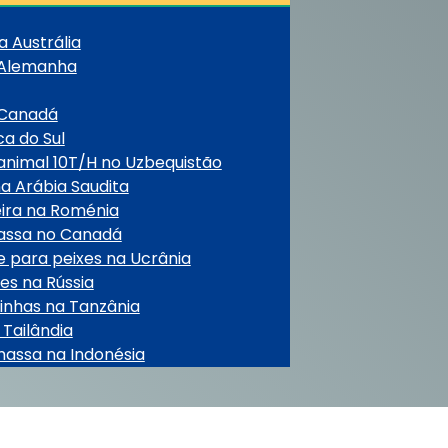
 Austrália
 Alemanha
 Canadá
ca do Sul
animal 10T/H no Uzbequistão
a Arábia Saudita
eira na Roménia
massa no Canadá
e para peixes na Ucrânia
es na Rússia
inhas na Tanzânia
 Tailândia
massa na Indonésia