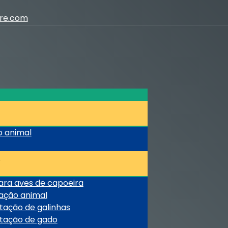
ure.com
o animal
ara aves de capoeira
tação animal
tação de galinhas
ntação de gado