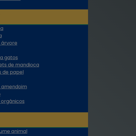
ha
a
 árvore
ra gatos
lets de mandioca
s de papel
de amendoim
o
s orgânicos
rume animal