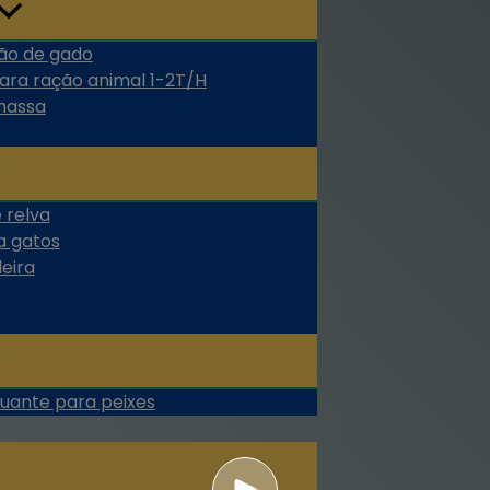
ão de gado
ara ração animal 1-2T/H
omassa
 relva
a gatos
eira
tuante para peixes