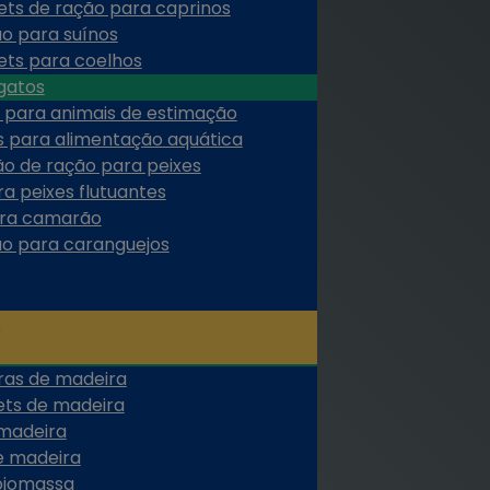
ets de ração para caprinos
ão para suínos
ets para coelhos
gatos
 para animais de estimação
s para alimentação aquática
ão de ração para peixes
a peixes flutuantes
ara camarão
ão para caranguejos
ras de madeira
ets de madeira
 madeira
e madeira
biomassa