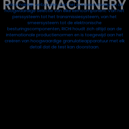
onlosmakelijk verbonden met het precisieontwerp en de
hoogwaardige selectie van elke kerncomponent. Van het
perssysteem tot het transmissiesysteem, van het
smeersysteem tot de elektronische
besturingscomponenten, RICHI houdt zich altijd aan de
internationale productienormen en is toegewijd aan het
creëren van hoogwaardige granulatieapparatuur met elk
detail dat de test kan doorstaan.