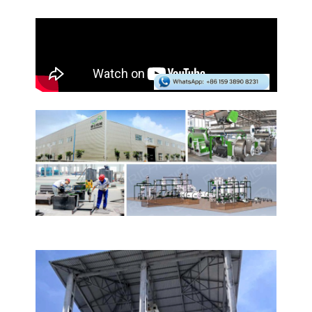
Productielijn voor diervoeder of
biomassakorrels turnkey service
wereldwijde leverancier.