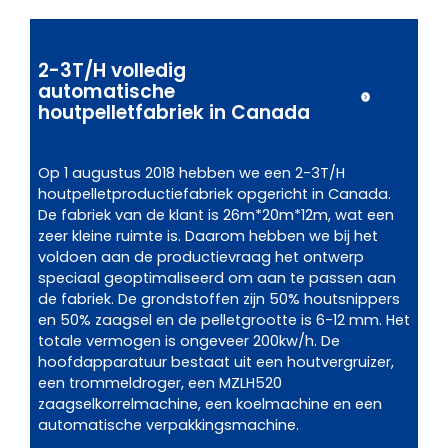
10
Pe
2-3T/H volledig
Oe
automatische
houtpelletfabriek in Canada
We
Oez
Op 1 augustus 2018 hebben we een 2-3T/H
in
houtpelletproductiefabriek opgericht in Canada.
zes
De fabriek van de klant is 26m*20m*12m, wat een
pr
zeer kleine ruimte is. Daarom hebben we bij het
het
voldoen aan de productievraag het ontwerp
uit
speciaal geoptimaliseerd om aan te passen aan
ha
de fabriek. De grondstoffen zijn 50% houtsnippers
pel
en 50% zaagsel en de pelletgrootte is 6-12 mm. Het
ve
totale vermogen is ongeveer 200kw/h. De
kl
hoofdapparatuur bestaat uit een houtvergruizer,
kip
een trommeldroger, een MZLH520
was
zaagselkorrelmachine, een koelmachine en een
opb
automatische verpakkingsmachine.