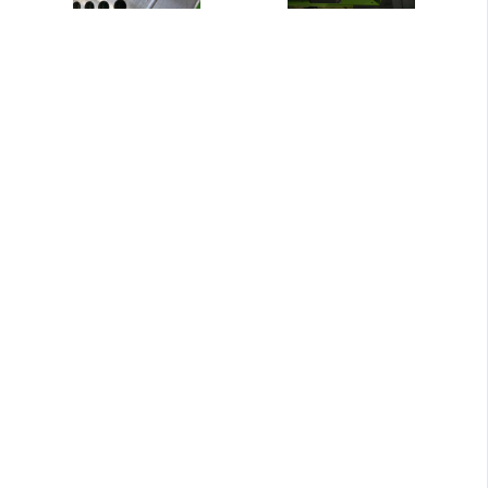
Belangrijke
Technische
Kenmerken Van EFB-
Pelletmachine
De EFB pelletmachine is ontworpen om de
unieke eigenschappen van lege vezels van
de fruittros aan te kunnen. Deze vezels zijn
lang, pluizig en moeilijk samen te persen
zonder de juiste bewerking. Om stabiele
pelletisering te garanderen, integreert de