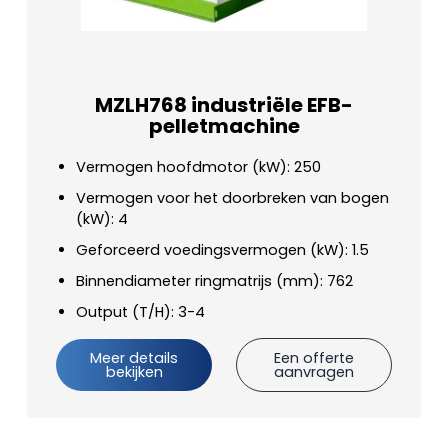
MZLH768 industriële EFB-
pelletmachine
Vermogen hoofdmotor (kW): 250
Vermogen voor het doorbreken van bogen
(kW): 4
Geforceerd voedingsvermogen (kW): 1.5
Binnendiameter ringmatrijs (mm): 762
Output (T/H): 3-4
Meer details
Een offerte
bekijken
aanvragen