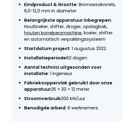
Eindproduct & Grootte
: Biomassakorrels,
6,0-12,0 mm in diameter
Belangrijkste apparatuur inbegrepen
:
Houtbreker, shifter, droger, opslagbak,
houten korrelpersmachine
, koeler, shifter
en automatisch verpakkingssysteem
Startdatum project
: 1 augustus 2022
Installatieperiode
60 dagen
Aantal technici uitgezonden voor
installatie
: 1 ingenieur
Fabrieksoppervlak gebruikt door onze
apparatuur
26 × 20 × 12 meter
Stroomverbruik
200 kW/uur
Benodigde arbeid
: 6 werknemers