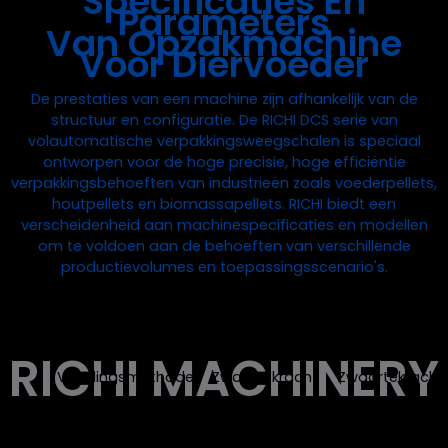
Specificaties En
Parameters
Van
Opzakmachine
Voor Diervoeder
De prestaties van een machine zijn afhankelijk van de
structuur en configuratie. De RICHI DCS serie van
volautomatische verpakkingsweegschalen is speciaal
ontworpen voor de hoge precisie, hoge efficiëntie
verpakkingsbehoeften van industrieën zoals voederpellets,
houtpellets en biomassapellets. RICHI biedt een
verscheidenheid aan machinespecificaties en modellen
om te voldoen aan de behoeften van verschillende
productievolumes en toepassingsscenario's.
Model
DCS-50W
DCS-50K
Toepassing
Pellets
Pellets
Voedingsmethode
Zwaartekracht
Zwaartekracht
Verpakkingssnelheid
2~3
5~6
(zakken/min)
Vermogen (kW)
0.55+0.37
0.55+0.37