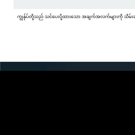
ကျွန်ုပ်တို့သည် သင်ပေးပို့ထားသော အချက်အလက်များကို သိ
လိပ်စာ: Xingda လမ်းဆုံ၏ 
လမ်းနှင့်ဟုံယွမ်လမ်း၊ ဝူဇီမြို့၊ ဂျာကျိုးမြို