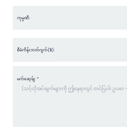
ကုမ္ပဏီ:
စီမံကိန်းဘတ်ဂျက်($):
မက်ဆေ့ခ်ျ: *