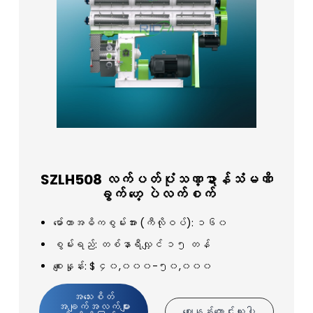
SZLH508 လက်ပတ်ပုံသဏ္ဍာန်သံမဏိ
ခွက်
ဟေ့
ပဲလက်စက်
မော်တာအဓိကစွမ်းအား (ကီလိုဝပ်): ၁၆၀
စွမ်းရည်: တစ်နာရီလျှင် ၁၅ တန်
စျေးနှုန်း: $ ၄၀,၀၀၀-၅၀,၀၀၀
အသေးစိတ်
အချက်အလက်များ
ဈေးနှုန်းတောင်းယူပါ