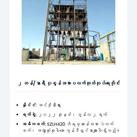
၂ တန်/နာရီ ပုစွန်အစာပလက်ထုတ်လုပ်ရေးလိုင်း
နိုင်ငံ:
အင်ဒိုနီးရှား
ရက်စွဲ:
၂၀၂၂ ခုနှစ်၊ ဇွန်လ ၂ ရက်
အဓိကစက်:
SZLH420 တိရစ္ဆာန်အစာ ပဲလက်
စက်၊ အလွှာသုံးခုပါသော ကွန်ဒီရှင်နာများပါရှိသည်။