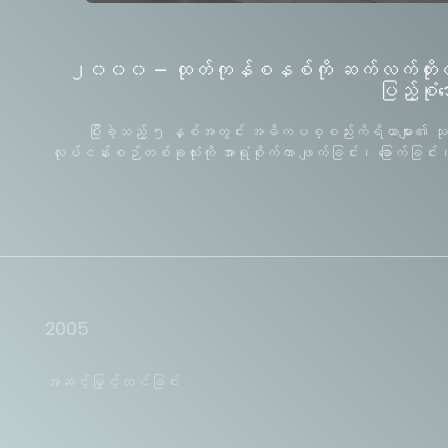
၂၀၀၀ – ထုတ်ကုန်စနစ်ကို ဆက်လက်တိုးတက်အောင
ပြည့်စုံအ
ပြီးခဲ့သည့် ၅ နှစ်အတွင်း အဓိကပစ္စည်းကိရိယာများ၏ သုတေ
လုပ်ငန်းစဉ်တစ်ခုလုံးကို အာရုံစိုက်ကာ ဖျက်ခြင်း၊ ခြောက်ခြင်း၊ ရ
2005
အဆင့်မြှင့်တင်ခြင်း