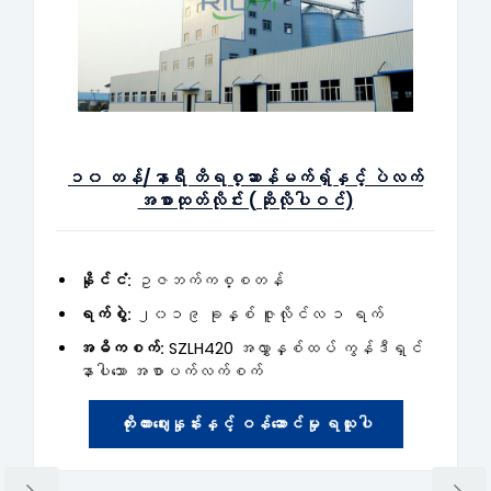
၁၀ တန်/နာရီ တိရစ္ဆာန်မက်ရှ်နှင့် ပဲလက်
အစာထုတ်လိုင်း (ဆိုလိုပါဝင်)
နိုင်ငံ:
ဥဇဘက်ကစ္စတန်
ရက်စွဲ:
၂၀၁၉ ခုနှစ် ဇူလိုင်လ ၁ ရက်
အဓိကစက်:
SZLH420 အလွှာနှစ်ထပ် ကွန်ဒီရှင်
နာပါသော အစာပက်လက်စက်
ကိုးကားဈေးနှုန်းနှင့် ဝန်ဆောင်မှု ရယူပါ