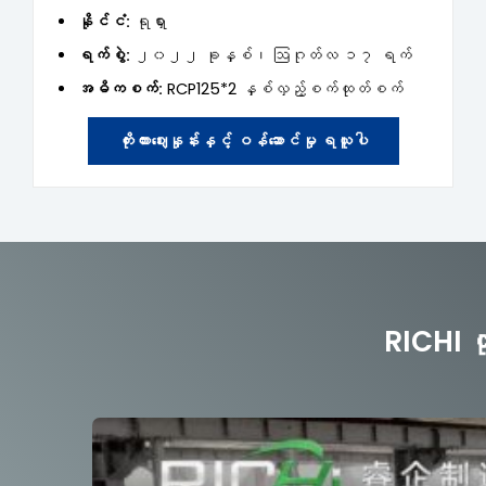
နိုင်ငံ:
ရုရှား
ရက်စွဲ:
၂၀၂၂ ခုနှစ်၊ ဩဂုတ်လ ၁၇ ရက်
အဓိကစက်:
RCP125*2 နှစ်လှည့်စက်ထုတ်စက်
ကိုးကားဈေးနှုန်းနှင့် ဝန်ဆောင်မှု ရယူပါ
RICHI ထု