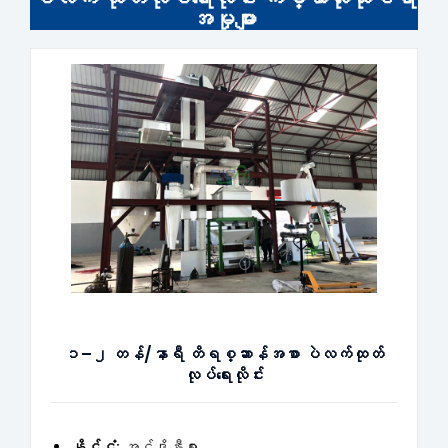
အမှုများ
၁–၂ တန်/နာရီ တိရစ္ဆာန်အစာ ပဲလက်ထုတ်
လုပ်ရေးလိုင်း
နိုင်ငံ:
အင်ဒိုနီးရှား