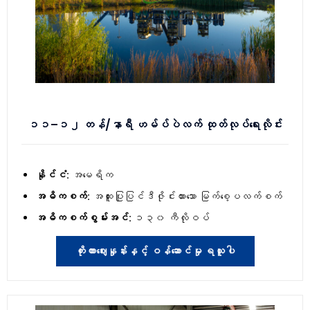
၁၁–၁၂ တန်/နာရီ ဟမ်ပ်ပဲလက် ထုတ်လုပ်ရေးလိုင်း
နိုင်ငံ:
အမေရိက
အဓိကစက်:
အထူးပြုပြင်ဒီဇိုင်းထားသော မြက်စေ့ပလက်စက်
အဓိကစက်စွမ်းအင်:
၁၃၀ ကီလိုဝပ်
ကိုးကားဈေးနှုန်းနှင့် ဝန်ဆောင်မှု ရယူပါ