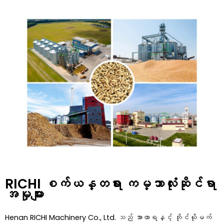
RICHI စက်ယန္တရား ကမ္ဘာလုံးဆိုင်ရာ
အမှုများ
Henan RICHI Machinery Co., Ltd. သည် အာဟာရနှင့် ဘိုင်ယိုမက်