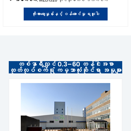
အဓိကစက်:
MZLH320 ဘိုင်ယိုမတ်စ် ပဲလက်စက်
ကိုးကားဈေးနှုန်းနှင့် ဝန်ဆောင်မှု ရယူပါ
တစ်နာရီလျှင် 0.3–60 တန်ငါးအစာ
ထုတ်လုပ်စက်ရုံ ကမ္ဘာလုံးဆိုင်ရာ အမှုများ