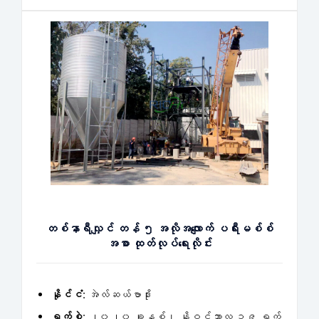
တစ်နာရီလျှင် တန် ၅ အလိုအလျောက် ပရီးမစ်စ်
အစာ ထုတ်လုပ်ရေးလိုင်း
နိုင်ငံ:
အဲလ်ဆယ်ဗာဒိုး
ရက်စွဲ:
၂၀၂၀ ခုနှစ်၊ နိုဝင်ဘာလ ၁၉ ရက်