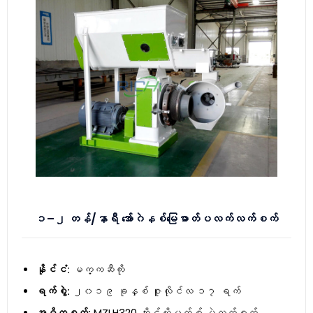
၁–၂ တန်/နာရီ အော်ဂဲနစ်မြေဓာတ်ပလက်လက်စက်
နိုင်ငံ:
မက္ကဆီကို
ရက်စွဲ:
၂၀၁၉ ခုနှစ် ဇူလိုင်လ ၁၇ ရက်