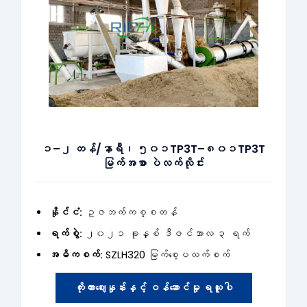
၁–၂ တန်/နာရီ၊ ၅၀၁TP3T–၈၀၁TP3T
မြက်အစာ ပဲလက်လိုင်း
နိုင်ငံ:
ဥဇဘက်ကစ္စတန်
ရက်စွဲ:
၂၀၂၁ ခုနှစ် ဒီဇင်ဘာလ ၃ ရက်
အဓိကစက်:
SZLH320 မြက်စေ့ပလက်စက်
ကိုးကားဈေးနှုန်းနှင့် ဝန်ဆောင်မှု ရယူပါ