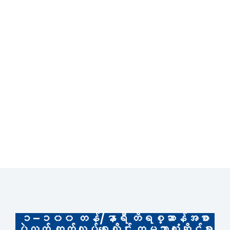
အာဖရိက
တောင်အမေရိက
မြောက်အမေရိက
အိုရှီနီးယား
၁–၁၀၀ တန်/နာရီ တိရစ္ဆာန်အစာ
ပဲလက် ထုတ်လုပ်ရေးလိုင်း ကမ္ဘာလုံးဆိုင်ရာ