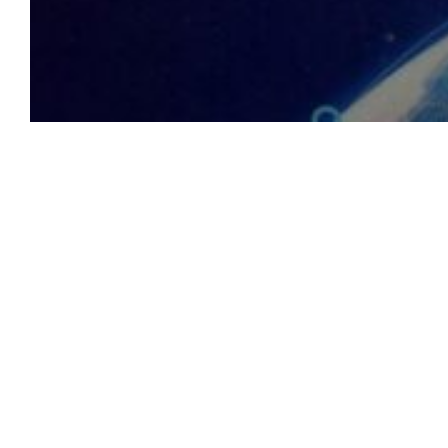
အာရှ
ဥရောပ