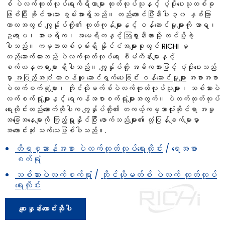
စ် ပဲလက်ထုတ်လုပ်ရေးကိရိယာများ ထုတ်လုပ်သူနှင့် ပံ့ပိုးပေးသူတစ်ခု
ဖြစ်ပြီး ခိုင်မာသော စွမ်းအားရှိသည်။ တည်ထောင်ပြီးနီးပါး ၃၀ နှစ်ကြာ
ကာလအတွင်း ကျွန်ုပ်တို့၏ ထုတ်ကုန်များနှင့် ဝန်ဆောင်မှုများကို အာရှ၊
ဥရောပ၊ အာဖရိက၊ အမေရိကနှင့် ဩရှားနီးယားသို့ တင်ပို့ခဲ့
ပါသည်။ ကမ္ဘာတစ်ဝှမ်းရှိ နိုင်ငံအများစုတွင် RICHI မှ
တည်ဆောက်ထားသည့် ပဲလက်ထုတ်လုပ်ရေး စီမံကိန်းများနှင့်
စက်ယန္တရားများ ရှိပါသည်။ ကျွန်ုပ်တို့ အဓိကအားဖြင့် ပံ့ပိုးပေးသည်
မှာ
အပြည့်အစုံ တာဝန်ယူ ဆောင်ရွက်ပေးခြင်း ဝန်ဆောင်မှုများ
အစားအစာ
ပဲလက်စက်ရုံများ၊ ဘိုင်ယိုမက်စ်ပဲလက်ထုတ်လုပ်သူများ၊ သစ်သားပဲ
လက်စက်ရုံများနှင့် ရေကန်အစာစက်ရုံများအတွက်။ ပဲလက်ထုတ်လုပ်
ရေးလိုင်းတည်ဆောက်လိုပါက ကျွန်ုပ်တို့၏ တကယ့်ကမ္ဘာလုံးဆိုင်ရာ အမှု
အခြေအနေများကို ကြည့်ရှုနိုင်ပြီး ဖောက်သည်များ၏ တုံ့ပြန်ချက်များမှာ
အကောင်းဆုံး သက်သေဖြစ်ပါသည်။.
တိရစ္ဆာန်အစာ ပဲလက်ထုတ်လုပ်ရေးလိုင်း
/ ရေအစာ
စက်ရုံ
သစ်သားပဲလက်စက်ရုံ
/
ဘိုင်ယိုမတ်စ် ပဲလက် ထုတ်လုပ်
ရေးလိုင်း
စျေးနှုန်းတောင်းဆိုပါ