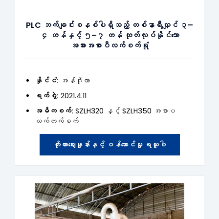
PLC ဘက်ချင်းစနစ်ပါရှိသည့် တစ်နာရီလျှင် ၃–
၄ တန်နှင့် ၅–၇ တန် ထုတ်လုပ်နိုင်သော
အစားအစာပီလက်စက်ရုံ
နိုင်ငံ:
အန်ဂိုလာ
ရက်စွဲ:
2021.4.11
အဓိကစက်:
SZLH320 နှင့် SZLH350 အစာပ
လက်တက်စက်
ကိုးကားဈေးနှုန်းနှင့် ဝန်ဆောင်မှု ရယူပါ