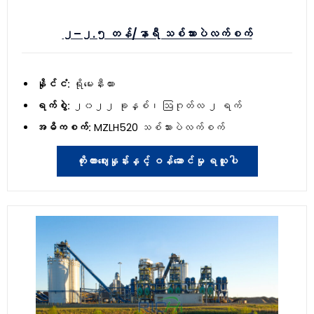
၂–၂.၅ တန်/နာရီ သစ်သားပဲလက်စက်
နိုင်ငံ:
ရိုမေးနီးယား
ရက်စွဲ:
၂၀၂၂ ခုနှစ်၊ ဩဂုတ်လ ၂ ရက်
အဓိကစက်:
MZLH520 သစ်သားပဲလက်စက်
ကိုးကားဈေးနှုန်းနှင့် ဝန်ဆောင်မှု ရယူပါ