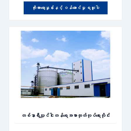
ကိုးကားဈေးနှုန်းနှင့် ဝန်ဆောင်မှု ရယူပါ
တစ်နာရီလျှင်ငါးတန်ရေအစာထုတ်လုပ်ရေးလိုင်း