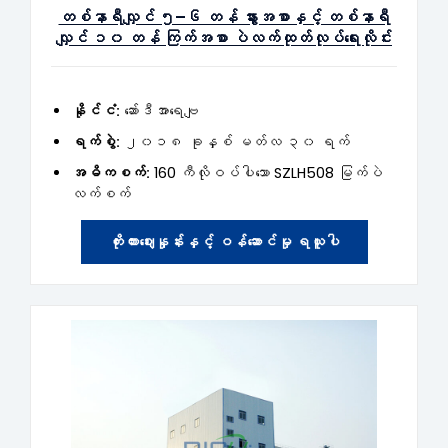
တစ်နာရီလျှင် ၅–၆ တန် နွားအစာနှင့် တစ်နာရီ
လျှင် ၁၀ တန် ကြက်အစာ ပဲလက်ထုတ်လုပ်ရေးလိုင်း
နိုင်ငံ:
ဆော်ဒီအာရေဗျ
ရက်စွဲ:
၂၀၁၈ ခုနှစ် မတ်လ ၃၀ ရက်
အဓိကစက်:
160 ကီလိုဝပ်ပါသော SZLH508 မြက်ပဲ
လက်စက်
ကိုးကားဈေးနှုန်းနှင့် ဝန်ဆောင်မှု ရယူပါ