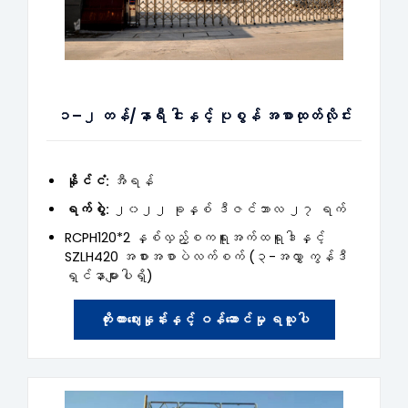
၁–၂ တန်/နာရီ ငါးနှင့် ပုစွန် အစာထုတ်လိုင်း
နိုင်ငံ:
အီရန်
ရက်စွဲ:
၂၀၂၂ ခုနှစ် ဒီဇင်ဘာလ ၂၇ ရက်
RCPH120*2 နှစ်လှည့်စကရူးအက်ထရူဒါနှင့်
SZLH420 အစားအစာပဲလက်စက် (၃-အလွှာ ကွန်ဒီ
ရှင်နာများပါရှိ)
ကိုးကားဈေးနှုန်းနှင့် ဝန်ဆောင်မှု ရယူပါ