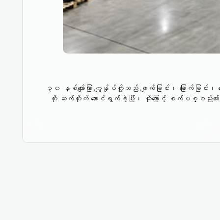
၃၀ နှစ်ကျော်ကြာ ကျွန်ုပ်တို့သည် ဖျက်ခြင်း၊ ခြောက်ခြင်း၊ 
ကို ဆက်တိုက် ဆောင်ရွက်ခဲ့ပြီး၊ ထိုကြောင့် စက်ပစ္စည်း၏