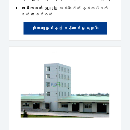
အဓိကစက်:
SLHJ1B တစ်ခေါင်တံ နှစ်ထပ်ပက်
ဒယ် ရောစပ်စက်
ကိုးကားဈေးနှုန်းနှင့် ဝန်ဆောင်မှု ရယူပါ