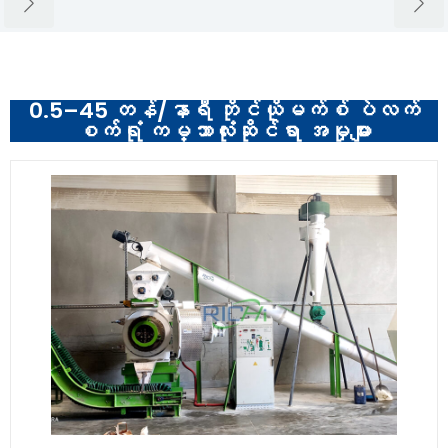
0.5–45 တန်/နာရီ ဘိုင်ယိုမက်စ် ပဲလက်
စက်ရုံ ကမ္ဘာလုံးဆိုင်ရာ အမှုများ