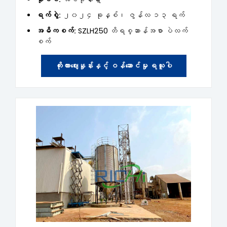
ရက်စွဲ:
၂၀၂၄ ခုနှစ်၊ ဇွန်လ ၁၃ ရက်
အဓိကစက်:
SZLH250 တိရစ္ဆာန်အစာ ပဲလက်
စက်
ကိုးကားဈေးနှုန်းနှင့် ဝန်ဆောင်မှု ရယူပါ