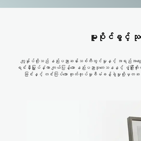
မူပိုင်ခွင့် သ
ကျွန်ုပ်တို့သည် နည်းပညာဆန်းသစ်တီထွင်မှုနှင့် အရည်အသွေးစီမ
ရင်းနှီးမြှုပ်နှံကာ ကျယ်ပြန့်သော နည်းပညာသုတေသနနှင့် ဖွံ့ဖ
ခြင်းနှင့် တင်းကြပ်သော ထုတ်လုပ်မှုစီမံခန့်ခွဲမှုတို့မှတဆ