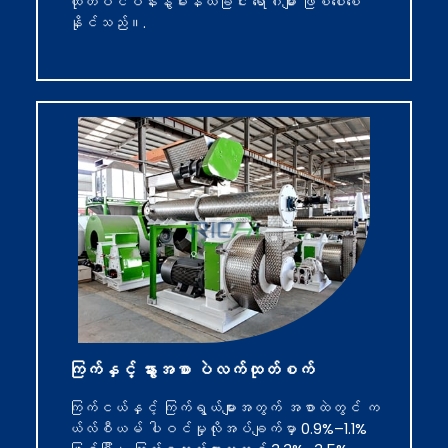
ထုတ်ပင်ပန်းနွမ်းနယ်ခြင်း ရောဂါများ ဖြစ်ပေါ်စေ
နိုင်သည်။.
ကြက်နှင့် နွားအစာ ပဲလက်ထုတ်စက်
ကြက်ငယ်နှင့် ကြက်ရွယ်များအတွက် အစာထဲတွင် က
ယ်လ်စီယမ် ပါဝင်မှုလိုအပ်ချက်မှာ 0.9%–1.1%