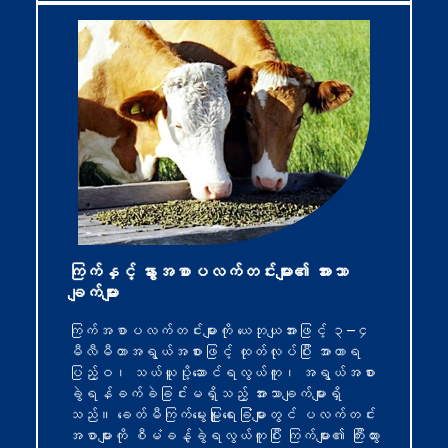
ကြက်နှင့် နွားအစာပလက်တင်းများ၏ အားသာ
ချက်များ
ကြက်အစာပလက်တင်းများကို ယေဘုယျအားဖြင့် ၃–၄
မီလီမီတာအရွယ်အစားဖြင့် ထုတ်လုပ်ပြီး အာဟာရ
ပြည့်ဝ၊ သယ်ယူပို့ဆောင်ရလွယ်ကူ၊ အရွယ်အစား
ခွဲရန်ခက်ခဲခြင်းမရှိသည့် အားသာချက်များရှိ
သည်။ ခေတ်မီကြက်မွေးမြူရေးခြံများတွင် ပလက်တင်း
အစာများကို စီမံခန့်ခွဲရလွယ်ကူပြီး ကြက်များ၏ ကြီးထွား