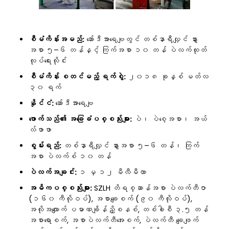
စီမံကိန်းအမည်:
ဆော်ဒီအာရေဗျတွင် တစ်နာရီလျှင် နွား
အစာ ၅–၆ တန်နှင့် ကြက်အစာ ၁၀ တန် ပဲလက်ထုတ်
လုပ်ရေးလိုင်း
စီမံကိန်း စတင်မည့် ရက်စွဲ:
၂၀၁၈ ခုနှစ် မတ်လ
၃၀ ရက်
နိုင်ငံ:
ဆော်ဒီအာရေဗျ
ဖောက်သည်၏ အခြေခံပစ္စည်းများ:
ပဲ၊ ပဲစေ့အစာ၊ အယ်
လ်ဖာဖာ
စွမ်းရည်:
တစ်နာရီလျှင် နွားအစာ ၅–၆ တန်၊ ကြက်
အစာ ပဲလက်စ် ၁၀ တန်
ပဲလက်အချင်း:
၁ မှ ၁၂ မီလီမီတာ
အဓိကပစ္စည်းများ:
SZLH တိရစ္ဆာန်အစာ ပဲလက်တီဇာ
(၁၆၀ ကီလိုဝပ်), အစာချေစက် (၉၀ ကီလိုဝပ်),
အလိုအလျောက် ပမာဏချိန်ညှိစနစ်, တစ်ခါစီ ၃.၅ တန်
အစာရောစက်, အစာပဲလက်တီအေးစက်, ပဲလက်တီ ချေဖျက်