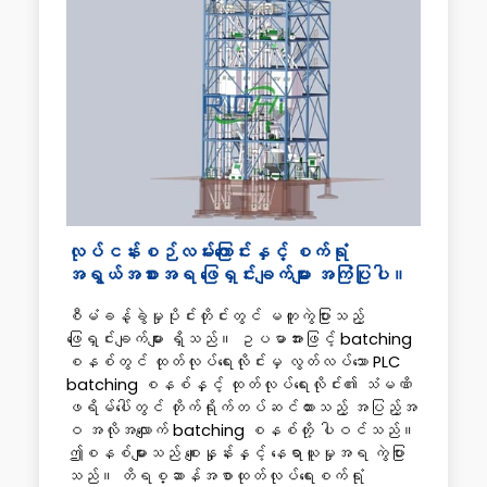
လုပ်ငန်းစဉ်လမ်းကြောင်းနှင့် စက်ရုံ
အရွယ်အစားအရ ဖြေရှင်းချက်များ အကြံပြုပါ။
စီမံခန့်ခွဲမှုပိုင်းတိုင်းတွင် မတူကွဲပြားသည့်
ဖြေရှင်းချက်များ ရှိသည်။ ဥပမာအားဖြင့် batching
စနစ်တွင် ထုတ်လုပ်ရေးလိုင်းမှ လွတ်လပ်သော PLC
batching စနစ်နှင့် ထုတ်လုပ်ရေးလိုင်း၏ သံမဏိ
ဖရိမ်ပေါ်တွင် တိုက်ရိုက်တပ်ဆင်ထားသည့် အပြည့်အ
ဝ အလိုအလျောက် batching စနစ်တို့ ပါဝင်သည်။
ဤစနစ်များသည် စျေးနှုန်းနှင့် နေရာယူမှုအရ ကွဲပြား
သည်။ တိရစ္ဆာန်အစာထုတ်လုပ်ရေးစက်ရုံ