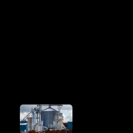
内
容
を
ス
キ
ッ
プ
ビデオどのようにRICHI魚の飼
料押出機で魚の飼料ペレットを
製造するには？
完全な生物量の餌の処理
のための木製の餌の生産
ライン