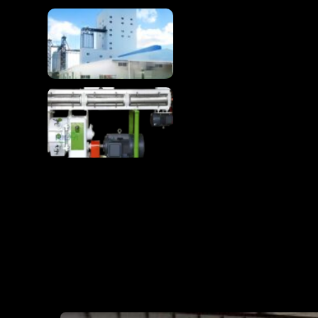
完全な 1-100T/H 鶏の飼
料の生産ライン
鶏の飼料生産ラインは原
材料をプレミアム家禽飼
料に変える
RIC