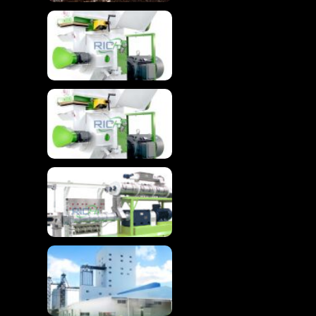
高度なバイオマスのペレ
タイジングのための木材
破砕機機械
木製の餌のための木製の
粉砕機機械
高度な浮遊魚の飼料押出
機機械
高効率鶏飼料生産ライン