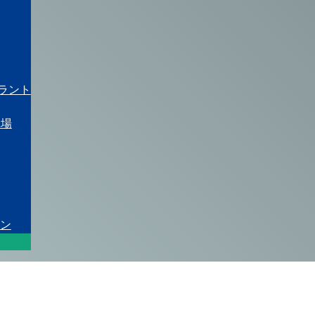
プラント
工場
ン