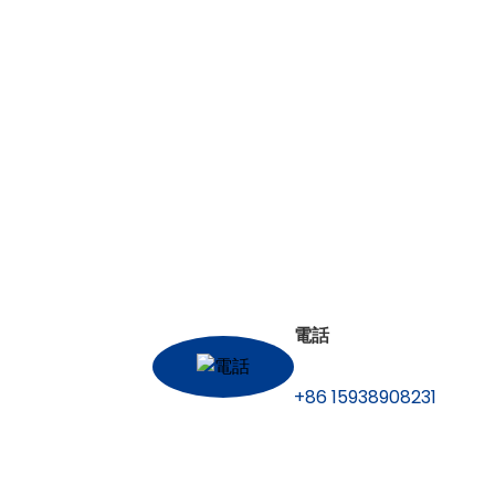
以下の方法でご連絡
お問い
私たちは、お客様との長期ビジネスを確立され
参照してください。私達は良質および有効なサ
電話
+86 15938908231