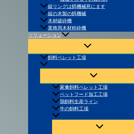
縦リングは餌機械死にます
縦の木製の餌機械
木材破砕機
業務用木材粉砕機
ソリューション
飼料ペレット工場
家禽飼料ペレット工場
ペットフード加工工場
鶏飼料生産ライン
牛の飼料工場