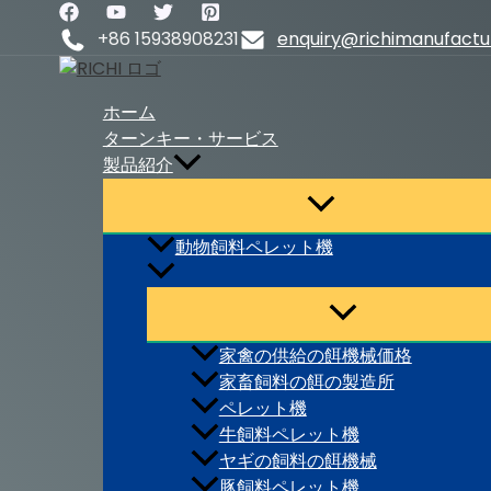
内
容
+86 15938908231
enquiry@richimanufact
を
ス
ホーム
キ
ターンキー・サービス
ッ
製品紹介
プ
動物飼料ペレット機
家禽の供給の餌機械価格
家畜飼料の餌の製造所
ペレット機
牛飼料ペレット機
ヤギの飼料の餌機械
豚飼料ペレット機