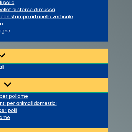
i pollo
ellet di sterco di mucca
 con stampo ad anello verticale
no
legno
li
 per pollame
nti per animali domestici
er polli
tiame