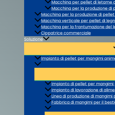
Macchina per pellet di letame d
Macchina per la produzione di p
Macchina per la produzione di pellet
Macchina verticale per pellet di leg
Macchina per la frantumazione del 
Cippatrice commerciale
Soluzione
Impianto di pellet per mangimi anima
Impianto di pellet per mangimi
Impianto di lavorazione di alime
Linea di produzione di mangimi p
Fabbrica di mangimi per il bes