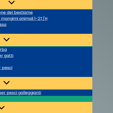
one del bestiame
er mangimi animali 1-2T/H
assa
erba
er gatti
 pesci
er pesci galleggianti