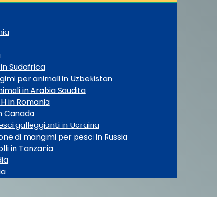
nia
a
in Sudafrica
gimi per animali in Uzbekistan
imali in Arabia Saudita
T/H in Romania
 in Canada
sci galleggianti in Ucraina
one di mangimi per pesci in Russia
lli in Tanzania
dia
ia