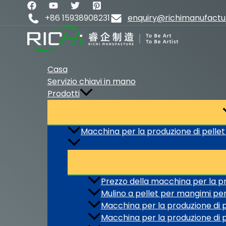
Vai
al
+86 15938908231
enquiry@richimanufact
contenuto
Casa
Servizio chiavi in mano
Prodotti
Macchina per la produzione di pellet
Prezzo della macchina per la pr
Mulino a pellet per mangimi pe
Macchina per la produzione di pe
Macchina per la produzione di p