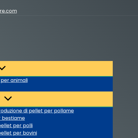
ure.com
 per animali
oduzione di pellet per pollame
r bestiame
llet per polli
ellet per bovini