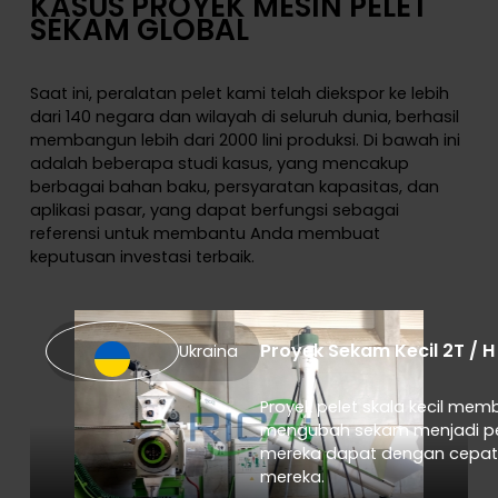
KASUS PROYEK MESIN PELET
SEKAM GLOBAL
Saat ini, peralatan pelet kami telah diekspor ke lebih
dari 140 negara dan wilayah di seluruh dunia, berhasil
membangun lebih dari 2000 lini produksi. Di bawah ini
adalah beberapa studi kasus, yang mencakup
berbagai bahan baku, persyaratan kapasitas, dan
aplikasi pasar, yang dapat berfungsi sebagai
referensi untuk membantu Anda membuat
keputusan investasi terbaik.
Proyek Sekam Kecil 2T / H
Ukraina
Proyek pelet skala kecil mem
mengubah sekam menjadi pel
mereka dapat dengan cepat
mereka.