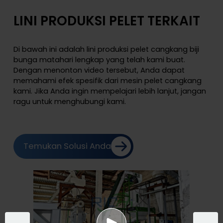
LINI PRODUKSI PELET TERKAIT
Di bawah ini adalah lini produksi pelet cangkang biji
bunga matahari lengkap yang telah kami buat.
Dengan menonton video tersebut, Anda dapat
memahami efek spesifik dari mesin pelet cangkang
kami. Jika Anda ingin mempelajari lebih lanjut, jangan
ragu untuk menghubungi kami.
Temukan Solusi Anda