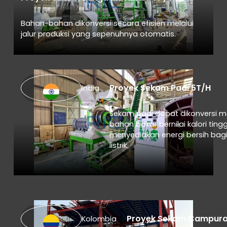
Bahan-bahan dikonversi secara efisien melalui
jalur produksi yang sepenuhnya otomatis.
Proyek Sekam Padi 5T/H
India
Sekam padi dapat dikonversi me
bahan bakar bernilai kalori ting
menyediakan energi bersih bag
listrik.
Proyek Sekam Campuran
Kolombia