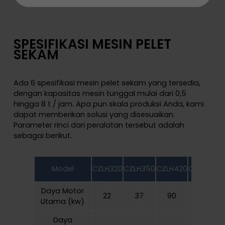
SPESIFIKASI MESIN PELET
SEKAM
Ada 6 spesifikasi mesin pelet sekam yang tersedia,
dengan kapasitas mesin tunggal mulai dari 0,5
hingga 8 t / jam. Apa pun skala produksi Anda, kami
dapat memberikan solusi yang disesuaikan.
Parameter rinci dari peralatan tersebut adalah
sebagai berikut.
Model
CZLH320
CZLH350
CZLH420
CZLH520
C
Daya Motor
22
37
90
132
Utama (kw)
Daya