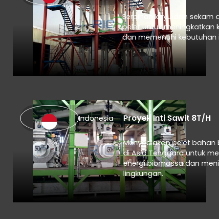
Serpihan kayu dan sekam 
pelet untuk meningkatkan 
dan memenuhi kebutuhan i
Proyek Inti Sawit 8T/H
Indonesia
Menyediakan pelet bahan 
di Asia Tenggara untuk m
energi biomassa dan men
lingkungan.