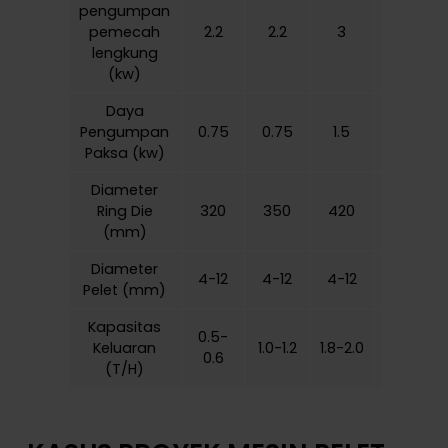
pengumpan
pemecah
2.2
2.2
3
3
lengkung
(kw)
Daya
Pengumpan
0.75
0.75
1.5
1.5
Paksa (kw)
Diameter
Ring Die
320
350
420
520
(mm)
Diameter
4-12
4-12
4-12
4-12
Pelet (mm)
Kapasitas
0.5-
2.8-
Keluaran
1.0-1.2
1.8-2.0
0.6
3.0
(T/H)