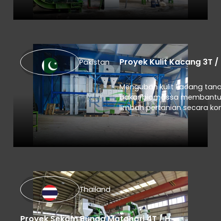
Proyek Kulit Kacang 3T /
Pakistan
Mengubah kulit kacang tan
bakar biomassa membant
limbah pertanian secara ko
Thailand
Proyek Sekam Bunga Matahari 4T / H