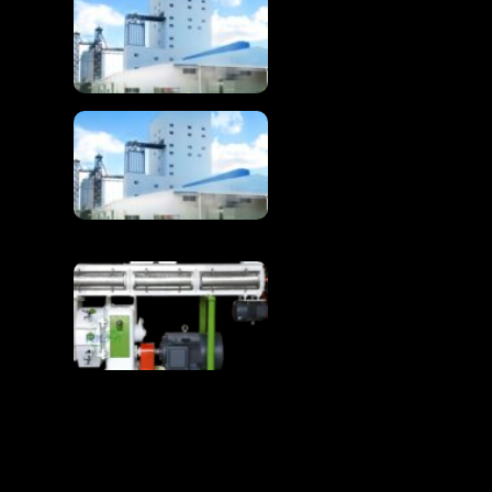
Ligne de production
d'aliments pour
poulets à haut
rendement
Ligne complète de
production d'aliments
pour poulets 1-100T/H
La ligne de production
d'aliments pour
poulets transforme les
matières premières en
aliments pour volailles
de qualité supérieure