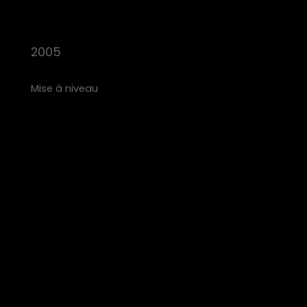
2005
Mise à niveau
R&D EN MAT
Nous accordons systématiquement la priorité à la f
d'équipements de traitement des granulés ainsi que
qu'un système de gestion de la qualité. Grâce à l'ac