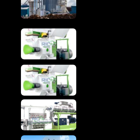
pour le traitement
complet des granulés
de biomasse
Machine à granuler le
bois pour la
granulation avancée
de la biomasse
Machine à granuler le
bois pour granulés de
bois
Machine d'extrusion
d'aliments pour
poissons flottants