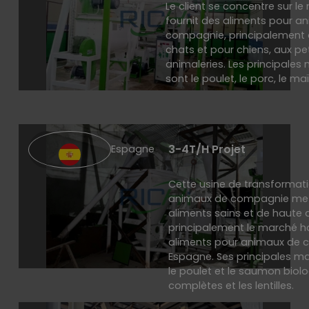
Le client se concentre sur le
fournit des aliments pour a
compagnie, principalement 
chats et pour chiens, aux p
animaleries. Les principales
sont le poulet, le porc, le ma
3-4T/H Projet
Espagne
Cette usine de transformat
animaux de compagnie met 
aliments sains et de haute q
principalement le marché
aliments pour animaux de
Espagne. Ses principales ma
le poulet et le saumon biolo
complètes et les lentilles.