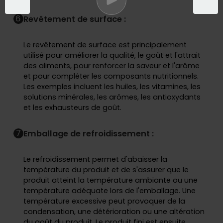
6
Revêtement de surface :
Le revêtement de surface est principalement
utilisé pour améliorer la qualité, le goût et l'attrait
des aliments, pour renforcer la saveur et l'arôme
et pour compléter les composants nutritionnels.
Les exemples incluent les huiles, les vitamines, les
solutions minérales, les arômes, les antioxydants
et les exhausteurs de goût.
7
Emballage de refroidissement :
Le refroidissement permet d'abaisser la
température du produit et de s'assurer que le
produit atteint la température ambiante ou une
température adéquate lors de l'emballage. Une
température excessive peut provoquer de la
condensation, une détérioration ou une altération
du goût du produit. Le produit fini est ensuite