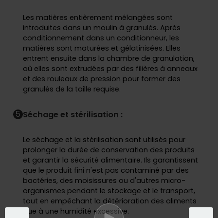
Les matières entièrement mélangées sont
introduites dans un moulin à granulés. Après
conditionnement dans un conditionneur, les
matières sont maturées et gélatinisées. Elles
entrent ensuite dans la chambre de granulation,
où elles sont extrudées par des filières à anneaux
et des rouleaux de pression pour former des
granulés de la taille requise.
5
Séchage et stérilisation :
Le séchage et la stérilisation sont utilisés pour
prolonger la durée de conservation des produits
et garantir la sécurité alimentaire. Ils garantissent
que le produit fini n'est pas contaminé par des
bactéries, des moisissures ou d'autres micro-
organismes pendant le stockage et le transport,
tout en empêchant la détérioration des aliments
due à une humidité excessive.