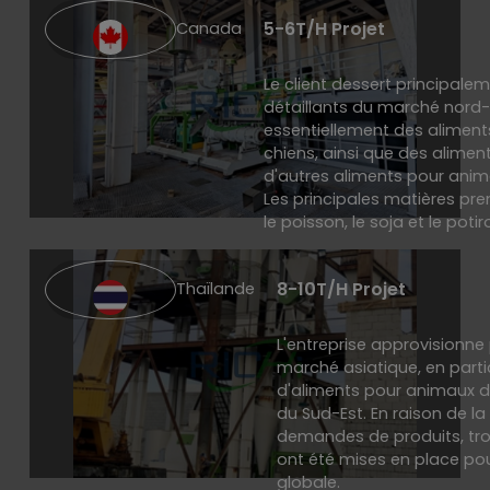
5-6T/H Projet
Canada
Le client dessert principale
détaillants du marché nord-
essentiellement des aliment
chiens, ainsi que des alimen
d'autres aliments pour ani
Les principales matières pre
le poisson, le soja et le potir
8-10T/H Projet
Thaïlande
L'entreprise approvisionne
marché asiatique, en partic
d'aliments pour animaux 
du Sud-Est. En raison de la
demandes de produits, tro
ont été mises en place pour
globale.