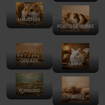
HAMSTERS
PORCS DE GUINÉE
OISEAUX
LAPINS
POISSONS
TURTLES