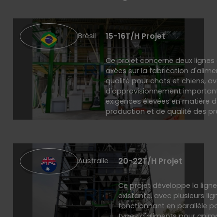
15-16T/H Projet
Brésil
Ce projet concerne deux lignes
axées sur la fabrication d'alim
qualité pour chats et chiens,
d'approvisionnement importante
exigences élevées en matière d'
production et de qualité des pr
20-22T/H Projet
Australie
Ce projet développe la lign
existante, avec plusieurs li
fonctionnant en parallèle po
types d'aliments pour ani