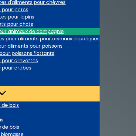
tes d'aliments pour chèvres
s pour porcs
tes pour lapins
nts pour chats
 pour animaux de compagnie
és pour aliments pour animaux aquatiques
our aliments pour poissons
pour poissons flottants
s pour crevettes
s pour crabes
 de bois
is
 de bois
e biomasse