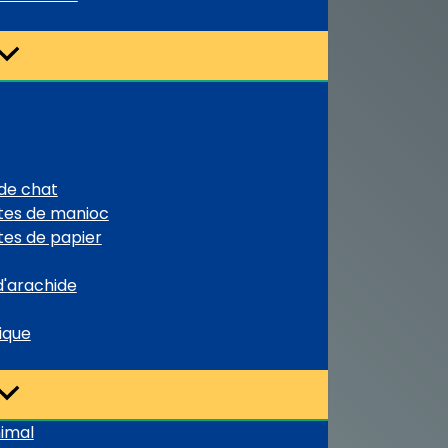
 de chat
ttes de manioc
tes de papier
d'arachide
ique
nimal