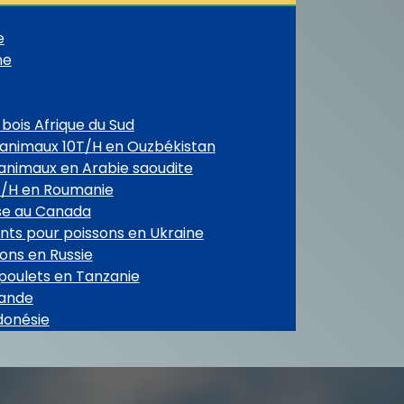
e
ne
bois Afrique du Sud
 animaux 10T/H en Ouzbékistan
 animaux en Arabie saoudite
 T/H en Roumanie
sse au Canada
ants pour poissons en Ukraine
sons en Russie
 poulets en Tanzanie
lande
donésie