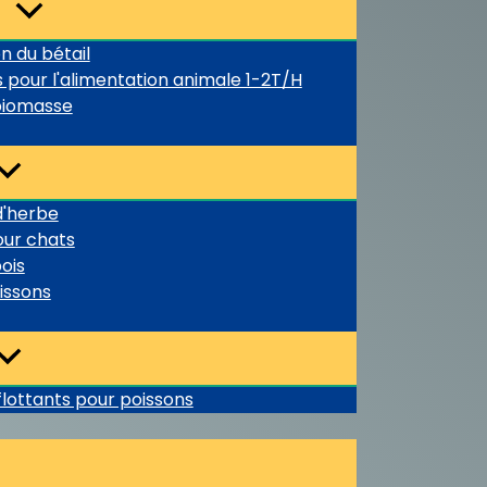
n du bétail
 pour l'alimentation animale 1-2T/H
 biomasse
d'herbe
our chats
ois
issons
flottants pour poissons