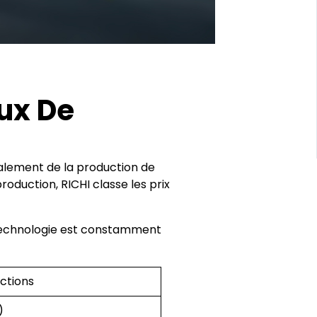
ux De
alement de la production de
oduction, RICHI classe les prix
e technologie est constamment
ctions
)