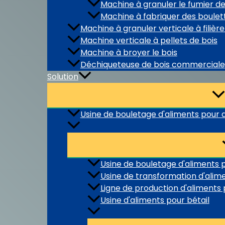
Machine à granuler le fumier de
Machine à fabriquer des boule
Machine à granuler verticale à filière
Machine verticale à pellets de bois
Machine à broyer le bois
Déchiqueteuse de bois commerciale
Solution
Usine de bouletage d'aliments pour
Usine de bouletage d'aliments p
Usine de transformation d'ali
Ligne de production d'aliments 
Usine d'aliments pour bétail