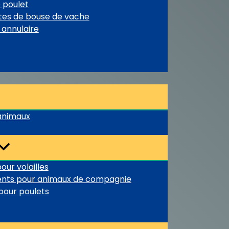
 poulet
ttes de bouse de vache
 annulaire
 animaux
our volailles
ments pour animaux de compagnie
pour poulets