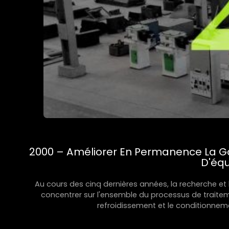
2000 – Améliorer En Permanence La Ga
D'éq
Au cours des cinq dernières années, la recherche et
concentrer sur l'ensemble du processus de traiteme
refroidissement et le conditionnem