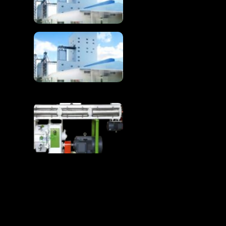
de alta eficiencia
Línea completa de
producción de
piensos para pollos 1-
100T/H
La línea de producción
de piensos para pollos
convierte las materias
primas en piensos
avícolas de primera
calidad