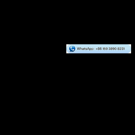
Asia
Europa
África
América del Sur
Norteamérica
Oceanía
Servicios RICHI
Quiénes somos
Servicio
Póngase en contacto con noso