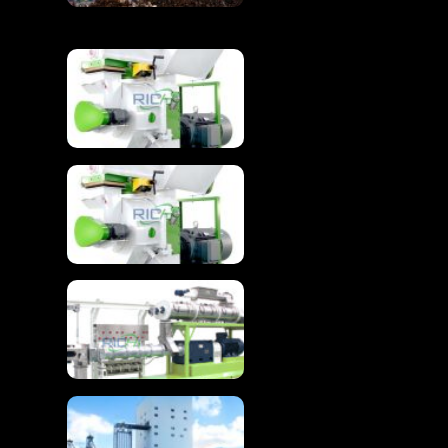
de biomasa
Máquina granuladora
de madera para
peletización avanzada
de biomasa
Madera máquina
granuladora de pellets
de madera
Máquina extrusora
avanzada de
alimentos flotantes
para peces
Línea de producción
de piensos para pollos