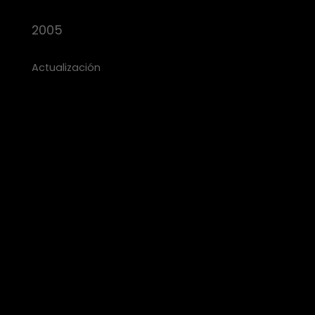
2005
Actualización
SISTEMA DE INVESTIGAC
Damos prioridad constante tanto a la innovación tecn
pellets y en la optimización de los procesos, y establ
tecnología propia, la certificación según normas int