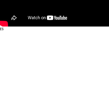
© H
ES