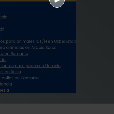
ania
dá
a
os para animales 10T/H en Uzbekistán
ra animales en Arabia Saudí
era en Rumanía
adá
otantes para peces en Ucrania
es en Rusia
 pollos en Tanzania
ilandia
nesia