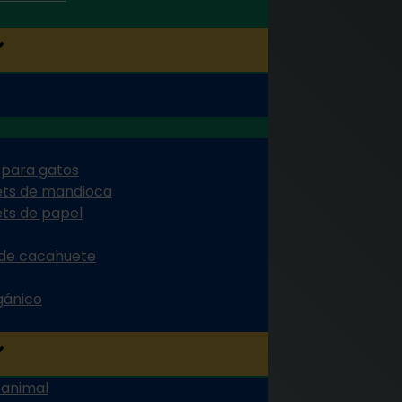
 para gatos
lets de mandioca
ets de papel
 de cacahuete
rgánico
 animal