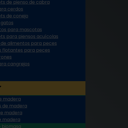
ets de pienso de cabra
ara cerdos
ets de conejo
 gatos
ntos para mascotas
ets para piensos acuícolas
s de alimentos para peces
s flotantes para peces
rones
ara cangrejos
 de madera
ts de madera
 de madera
de madera
e biomasa