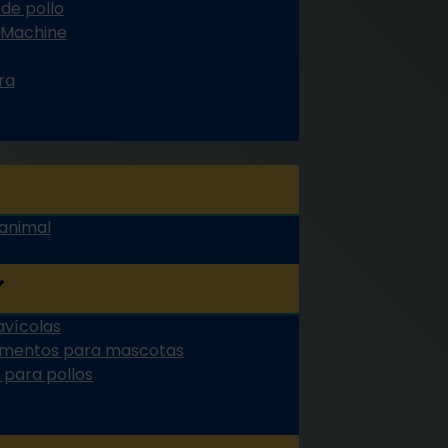
 de pollo
g Machine
ra
 animal
avícolas
limentos para mascotas
 para pollos