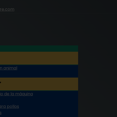
ure.com
n animal
io de la máquina
ara pollos
s