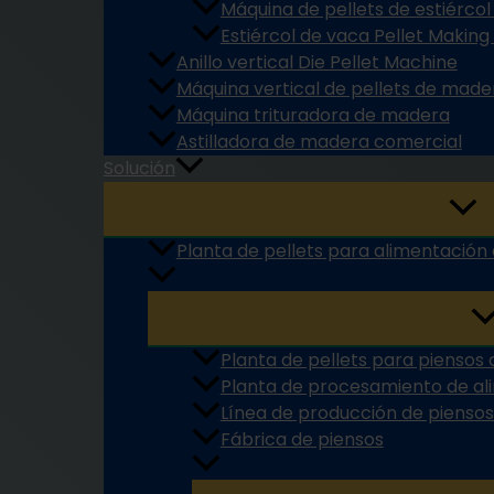
Máquina de pellets de estiércol
Estiércol de vaca Pellet Makin
Anillo vertical Die Pellet Machine
Máquina vertical de pellets de made
Máquina trituradora de madera
Astilladora de madera comercial
Solución
Planta de pellets para alimentación
Planta de pellets para piensos 
Planta de procesamiento de a
Línea de producción de piensos
Fábrica de piensos