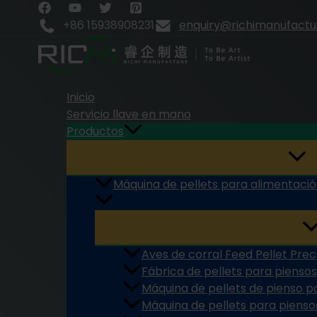
Ir
al
+86 15938908231
enquiry@richimanufact
contenido
Inicio
Servicio llave en mano
Productos
Máquina de pellets para alimentació
Aves de corral Feed Pellet Prec
Fábrica de pellets para piensos
Máquina de pellets de pienso p
Máquina de pellets para pienso