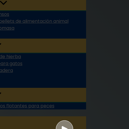
nsos
pellets de alimentación animal
biomasa
 de hierba
para gatos
madera
os flotantes para peces