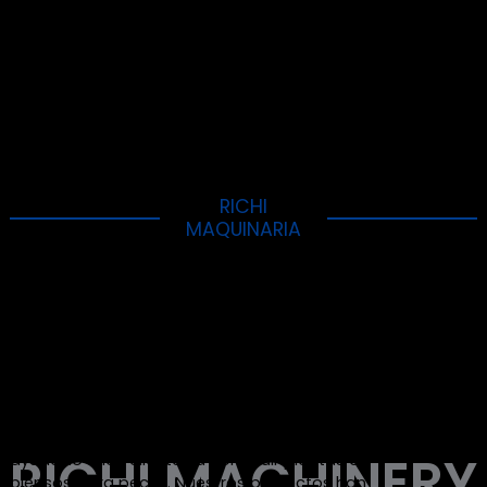
templad
/
/
/
1.1
o
Obtenga Precio De La Máquina Extrusora De
Alimento Para Peces De Un Solo Tornillo
RICHI
MAQUINARIA
Diferentes
Precio Del
Peletizador De Piensos
Para Peces En Casos De
Proyectos Globales
RICHI Maquinaria
ha realizado muchas ventas de
máquinas de fabricación de pellets de piensos
para peces en el país y en el extranjero, y ha
ayudado a los clientes a construir plantas de
piensos para peces. Nuestros proyectos han