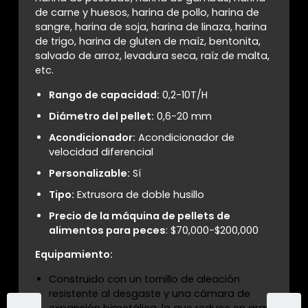
de carne y huesos, harina de pollo, harina de
sangre, harina de soja, harina de linaza, harina
de trigo, harina de gluten de maíz, bentonita,
salvado de arroz, levadura seca, raíz de malta,
etc.
Rango de capacidad:
0,2-10T/H
Diámetro del pellet:
0,6-20 mm
Acondicionador:
Acondicionador de
velocidad diferencial
Personalizable:
Sí
Tipo:
Extrusora de doble husillo
Precio de la máquina de pellets de
alimentos para peces
: $70,000-$200,000
Equipamiento:
Construido con un tornillo de aleación
resistente al desgaste y una cámara de
expansión bimetálica, lo que reduce en gran