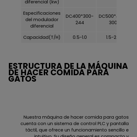
diferencial (kw)
Especificaciones
DC400*300-
DC500*400-
D
del modulador
244
300
diferencial
Capacidad(T/H)
0.5-1.0
1.5-2.0
ESTRUCTURA DE LA MÁQUINA
DE HACER COMIDA PARA
GATOS
Nuestra máquina de hacer comida para gatos
cuenta con un sistema de control PLC y pantalla
táctil, que ofrece un funcionamiento sencillo e
intuitivo. Su diseño general es compacto y