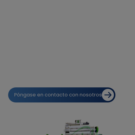
consumo de energía, lo que permite la producción
precisa de alimentos para gatos nutricionalmente
equilibrados y de tamaño uniforme con excelente
palatabilidad y textura.
RICHI Manufacture vende máquinas autónomas de
fabricación de alimentos para gatos y también
ofrece diseños personalizados de líneas de
producción de alimentos para gatos,
proporcionando todo el equipo necesario para cada
etapa de la línea de producción, ofreciéndole una
solución de inversión única, sin preocupaciones y
eficiente.
Póngase en contacto con nosotros