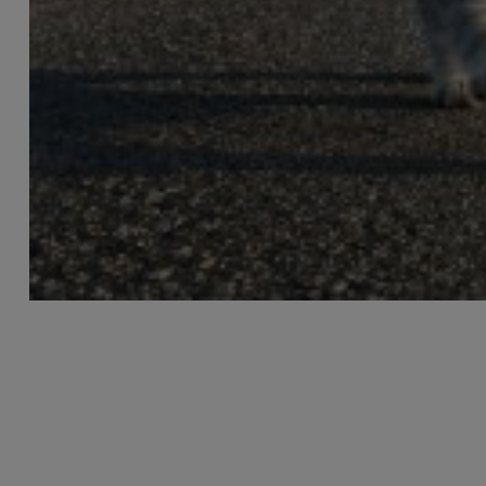
MÁQUINA PARA FABRICAR
COMIDA PARA GATOS
Ofrecemos máquinas para fabricar comida para
gatos, incluyendo extrusoras de pellets tanto de tipo
seco como de tipo húmedo. Nuestros equipos se
caracterizan por su alta eficiencia, durabilidad y bajo