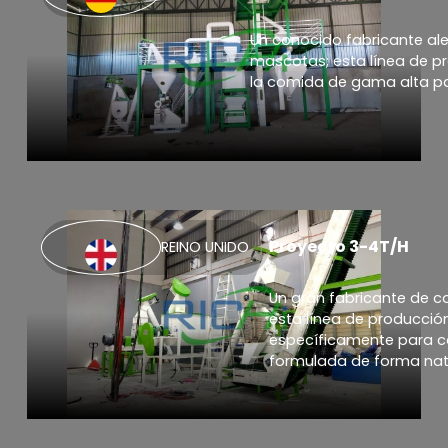
Un conocido fabricante a
mascotas; esta línea de p
la comida de gama alta p
Proyecto 3-4T/H
REINO UNIDO
Un gran fabricante de 
esta línea de producció
específicamente para 
formulada de forma nat