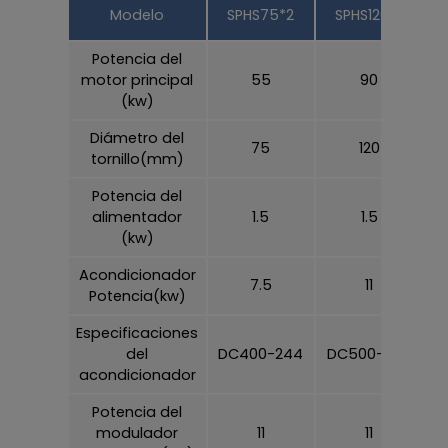
Modelo
SPHS75*2
SPHS120*2
Potencia del
motor principal
55
90
(kw)
Diámetro del
75
120
tornillo(mm)
Potencia del
alimentador
1.5
1.5
(kw)
Acondicionador
7.5
11
Potencia(kw)
Especificaciones
del
DC400-244
DC500-244
D
acondicionador
Potencia del
modulador
11
11