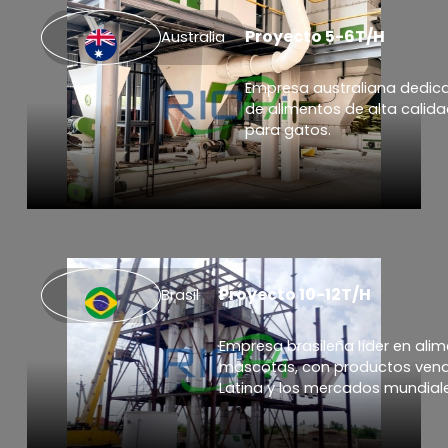
Proyecto 5-6T/H
Australia
Empresa australiana dedic
de alimentos de alta calid
para gatos.
Proyecto 10-12T/H
Brasil
Empresa brasileña líder en ali
mascotas, con productos vend
Latina y los mercados mundial