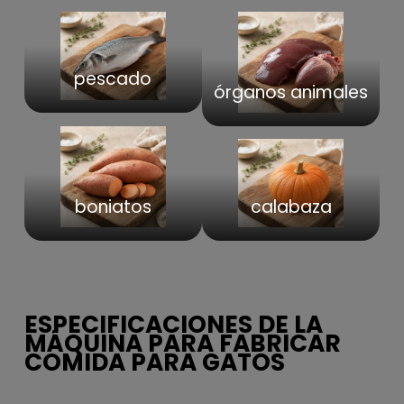
pescado
órganos animales
boniatos
calabaza
ESPECIFICACIONES DE LA
MÁQUINA PARA FABRICAR
COMIDA PARA GATOS