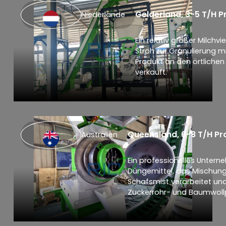
Gelderland, 3-5 T/H P
Niederlande
Ein relativ großer Milchv
Stroh zur Granulierung m
Produkt an den örtliche
verkauft.
Queensland, 6-8 T/H Pr
Australien
Ein professionelles Unter
Düngemittel, das Mischun
Schafsmist verarbeitet und
Zuckerrohr- und Baumwollp