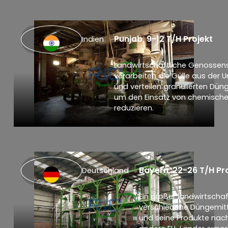
Punjab, 9-12 T/H Projekt
Indien
Landwirtschaftliche Genossen
verarbeiten die Gülle aus der
und verteilen granulierten Dün
um den Einsatz von chemische
reduzieren.
Bayern, 22-26 T/H Pr
Deutschland
Ein großer landwirtschaf
verschiedene Düngemitte
und seine Produkte nach