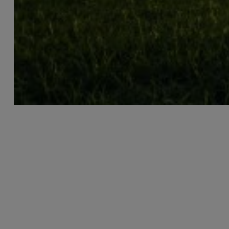
TIERMIST-
PELLETIERMASCHINE
Eine Tierdünger-Pelletiermaschine ist eine Maschine,
die speziell für die Verarbeitung von Tierdünger
konzipiert ist. Sie eignet sich für die Verarbeitung
verschiedener Arten von Tierdünger zu organischen
Düngerpellets.
Durch Verfahren wie Trocknung und Pelletierung wird