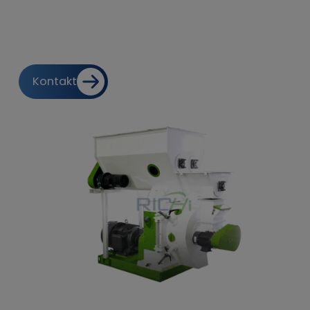
feuchter oder trockener Dung in gleichmäßig große
zylindrische Pellets gepresst, wodurch
Geruchsemissionen reduziert und Lagerung, Transport
und Ausbringung erleichtert werden.
Kontakt