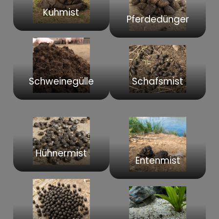
Kuhmist
Pferdedünger
Schweinegülle
Schafsmist
Hühnermist
Entenmist