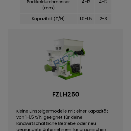
Partikeldurchmesser
4-12
4-12
4-12
(mm)
Kapazität (T/H)
1.0-1.5
2-3
3-5
FZLH250
Kleine Einsteigermodelle mit einer Kapazität
von 1-1,5 t/h, geeignet für kleine
landwirtschaftliche Betriebe oder neu
gegründete Unternehmen für organischen