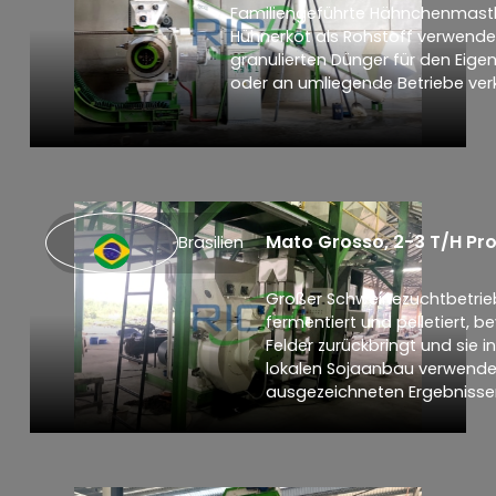
Familiengeführte Hähnchenmastb
Hühnerkot als Rohstoff verwend
granulierten Dünger für den Eige
oder an umliegende Betriebe ver
Mato Grosso, 2-3 T/H Pro
Brasilien
Großer Schweinezuchtbetrieb
fermentiert und pelletiert, be
Felder zurückbringt und sie 
lokalen Sojaanbau verwende
ausgezeichneten Ergebnisse