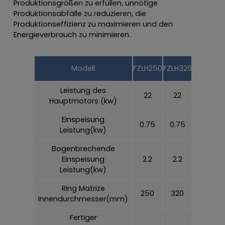
Produktionsgrößen zu erfüllen, unnötige
Produktionsabfälle zu reduzieren, die
Produktionseffizienz zu maximieren und den
Energieverbrauch zu minimieren.
Modell
FZLH250
FZLH320
FZLH350
Leistung des
22
22
37
Hauptmotors (kw)
Einspeisung
0.75
0.75
0.75
Leistung(kw)
Bogenbrechende
Einspeisung
2.2
2.2
2.2
Leistung(kw)
Ring Matrize
250
320
350
Innendurchmesser(mm)
Fertiger