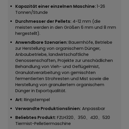
Kapazität einer einzelnen Maschine:
1-26
Tonnen/Stunde
Durchmesser der Pellets:
4-12 mm (die
meisten werden in den Größen 6 mm und 8 mm
hergestellt).
Anwendbare Szenarien:
Bauernhöfe, Betriebe
zur Herstellung von organischem Dünger,
Anbaubetriebe, landwirtschaftliche
Genossenschaften, Projekte zur unschädlichen
Behandlung von Vieh- und Geflügelmist,
Granulatverarbeitung von gemischten
fermentierten Strohresten und Mist sowie die
Herstellung von granuliertem organischem
Dünger in Exportqualität.
Art:
Ringstempel
Verwandte Produktionslinien:
Anpassbar
Beliebtes Produkt:
FZLH320、350、420、520
Tiermist-Pelletiermaschine