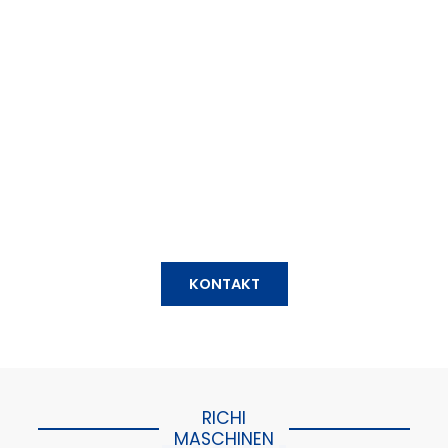
10T/H Tierfutterverarbeitung
Werk In Usbekistan
RICHI hat für einen usbekischen Kunden eine
Futtermittelverarbeitungsanlage mit einer
Kapazität von 10 Tonnen pro Stunde errichtet, die
sich für die Herstellung von Breifutter und
Pelletfutter eignet. Und die
Futterverarbeitungsanlage umfasst ein Silo-
Lagersystem, ein automatisches Dosiersystem
usw.
KONTAKT
RICHI
MASCHINEN